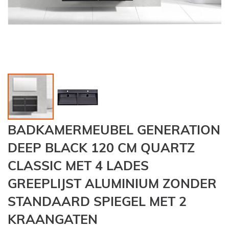
Ga
BADKAMERMEUBEL GENERATION
naar
het
DEEP BLACK 120 CM QUARTZ
begin
CLASSIC MET 4 LADES
van
de
GREEPLIJST ALUMINIUM ZONDER
afbeeldingen-
gallerij
STANDAARD SPIEGEL MET 2
KRAANGATEN