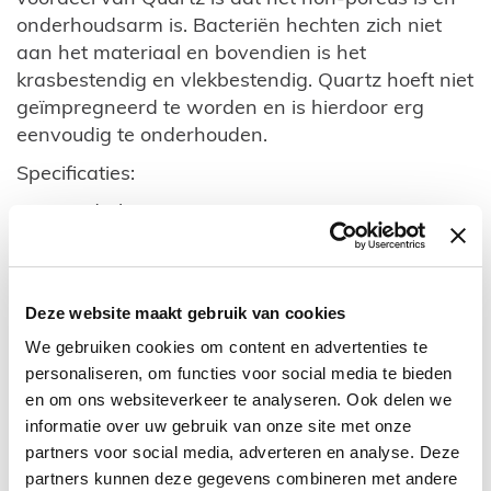
onderhoudsarm is. Bacteriën hechten zich niet
aan het materiaal en bovendien is het
krasbestendig en vlekbestendig. Quartz hoeft niet
geïmpregneerd te worden en is hierdoor erg
eenvoudig te onderhouden.
Specificaties:
Onderkast van 100% MDF
Structuur van de kleur is voelbaar
Voorgemonteerd dus geen bouwpakket
Deze website maakt gebruik van cookies
Vier softclose lades (2x onderkast 60cm)
We gebruiken cookies om content en advertenties te
Hangend model
personaliseren, om functies voor social media te bieden
en om ons websiteverkeer te analyseren. Ook delen we
Greeploze lades met aluminium greeplijst
informatie over uw gebruik van onze site met onze
Bovenste lades met 2 sifonuitsparingen
partners voor social media, adverteren en analyse. Deze
Quartz wastafel dun model 2,5cm hoog met
partners kunnen deze gegevens combineren met andere