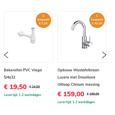
U
U
bespaart
bespaart
€ 5,00
€ 40,00
prev
nex
Bekersifon PVC Viega
Opbouw Wastafelkraan
Lu
5/4x32
Lucera met Draaibare
Un
Uitloop Chroom messing
€ 19,50
€
€ 24,50
€ 159,00
€ 199,00
Levertijd: 1-2 werkdagen
Le
Levertijd: 1-2 werkdagen