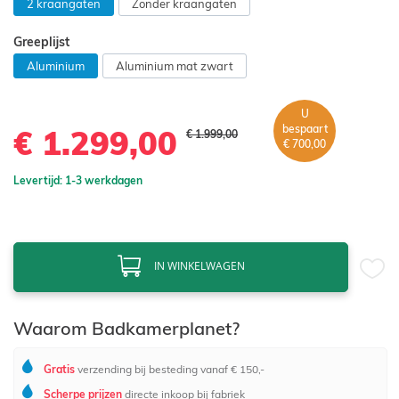
2 kraangaten
Zonder kraangaten
Greeplijst
Aluminium
Aluminium mat zwart
U
bespaart
€ 1.299,00
€ 1.999,00
€ 700,00
Levertijd: 1-3 werkdagen
IN WINKELWAGEN
Waarom Badkamerplanet?
Gratis
verzending bij besteding vanaf € 150,-
Scherpe prijzen
directe inkoop bij fabriek