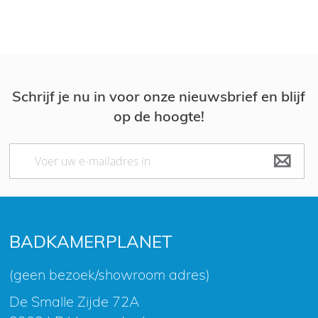
Schrijf je nu in voor onze nieuwsbrief en blijf
op de hoogte!
Abonneer
u
op
onze
nieuwsbrief
BADKAMERPLANET
(geen bezoek/showroom adres)
De Smalle Zijde 72A