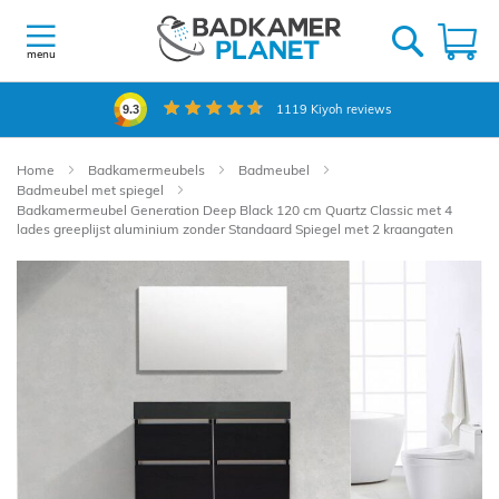
Ga
naar
W
de
menu
inhoud
1119
Kiyoh reviews
9.3
Home
Badkamermeubels
Badmeubel
Badmeubel met spiegel
Badkamermeubel Generation Deep Black 120 cm Quartz Classic met 4
lades greeplijst aluminium zonder Standaard Spiegel met 2 kraangaten
Ga
naar
het
einde
van
de
afbeeldingen-
gallerij