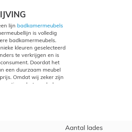
JVING
en lijn
badkamermeubels
rmeubellijn is volledig
ndere badkamermeubels.
nieke kleuren geselecteerd
ders te verkrijgen en is
 consument. Doordat het
 van een duurzaam meubel
rijs. Omdat wij zeker zijn
arantie op het meubel.
waardoor elke combinatie
n met een mineraal
el. Ook is deze lijn in
ck, Natuur eik, Sherwood
Aantal lades
De structuur is voelbaar