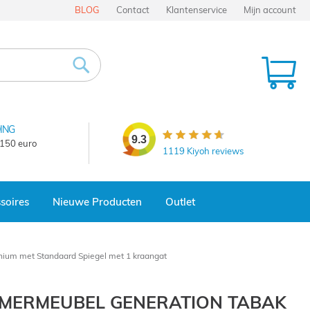
BLOG
Contact
Klantenservice
Mijn account
Wi
Zoek
ING
9.3
 150 euro
1119
Kiyoh reviews
soires
Nieuwe Producten
Outlet
nium met Standaard Spiegel met 1 kraangat
MERMEUBEL GENERATION TABAK