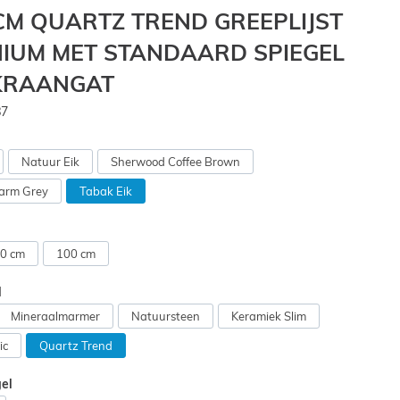
 CM QUARTZ TREND GREEPLIJST
IUM MET STANDAARD SPIEGEL
 KRAANGAT
87
Natuur Eik
Sherwood Coffee Brown
arm Grey
Tabak Eik
0 cm
100 cm
l
Mineraalmarmer
Natuursteen
Keramiek Slim
ic
Quartz Trend
gel