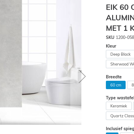
EIK 60
ALUMIN
MET 1
SKU
1200-05
Kleur
Deep Black
Sherwood W
Breedte
60 cm
8
Type wastafe
Keramiek
Quartz Class
Inclusief spie