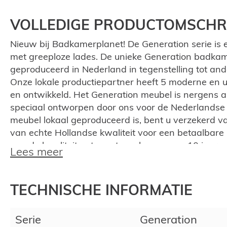
VOLLEDIGE PRODUCTOMSCHRI
Nieuw bij Badkamerplanet! De Generation serie is e
met greeploze lades. De unieke Generation badkame
geproduceerd in Nederland in tegenstelling tot a
Onze lokale productiepartner heeft 5 moderne en u
en ontwikkeld. Het Generation meubel is nergens an
speciaal ontworpen door ons voor de Nederlandse
meubel lokaal geproduceerd is, bent u verzekerd
van echte Hollandse kwaliteit voor een betaalbare p
van de kwaliteit ontvangt u ook nog eens 10 jaar g
Lees meer
Deze lijn is met diverse wastafels te combineren 
een unieke uitstraling heeft. U kunt het combinere
TECHNISCHE INFORMATIE
marmeren, natuursteen, keramische of quartz wastaf
verschillende kleuren te verkrijgen zoals Deep Bla
Serie
Generation
Coffee Brown, Sherwood Warm Grey en Tabak Eik. 