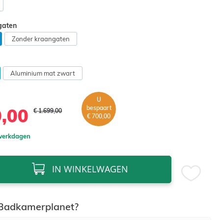
gaten
Zonder kraangaten
Aluminium mat zwart
U
bespaart
9,00
€ 1.699,00
€ 700,00
 werkdagen
IN WINKELWAGEN
adkamerplanet?