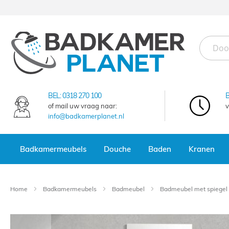
Ga
naar
de
inhoud
BEL:
0318 270 100
of mail uw vraag naar:
v
info@badkamerplanet.nl
Badkamermeubels
Douche
Baden
Kranen
Home
Badkamermeubels
Badmeubel
Badmeubel met spiegel
Ga
naar