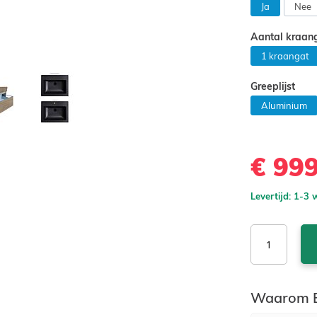
Ja
Nee
Aantal kraan
1 kraangat
Greeplijst
Aluminium
€ 99
Levertijd: 1-3
Waarom B