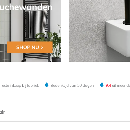
uchewanden
SHOP NU
recte inkoop bij fabriek
Bedenktijd van 30 dagen
9.4
uit meer 
air