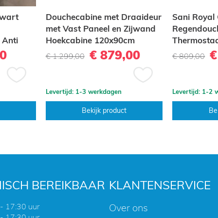
Zwart
Douchecabine met Draaideur
Sani Roya
met Vast Paneel en Zijwand
Regendouc
 Anti
Hoekcabine 120x90cm
Thermosta
200cm Hoog Mat Zwart
messing ge
00
€ 879,00
€
€ 1.299,00
€ 809,00
Frame Black Onyx 8mm
25 cm Rond
Nano Glas Easy Clean
Knoppen
Voeg
Voeg
Levertijd: 1-3 werkdagen
Levertijd: 1-2
toe
toe
aan
aan
Bekijk product
Be
verlanglijst
verlanglijst
ISCH BEREIKBAAR
KLANTENSERVICE
- 17:30 uur
Over ons
- 17:30 uur