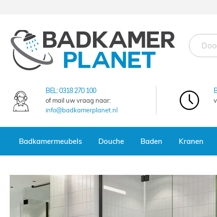
Ga
naar
de
inhoud
BEKIJK DE NIEU
BEL:
0318 270 100
GENERATION BAD
of mail uw vraag naar:
v
info@badkamerplanet.nl
Badkamermeubels
Douche
Baden
Kranen
prev