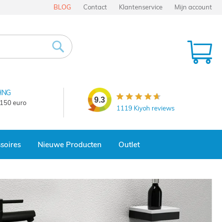
BLOG
Contact
Klantenservice
Mijn account
Wi
Zoek
ING
9.3
 150 euro
1119
Kiyoh reviews
BEKIJK NU
soires
Nieuwe Producten
Outlet
ne