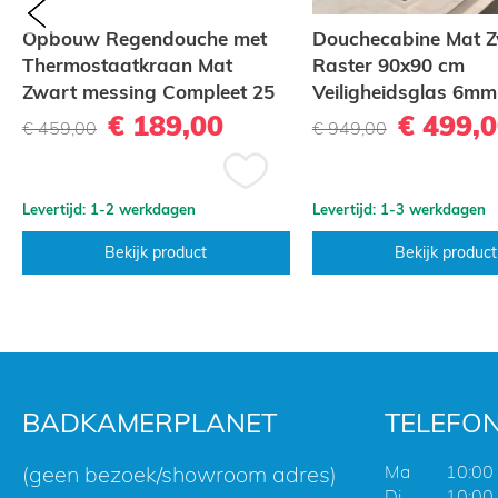
prev
Opbouw Regendouche met
Douchecabine Mat 
Thermostaatkraan Mat
Raster 90x90 cm
Zwart messing Compleet 25
Veiligheidsglas 6mm
cm New York
Kalk
€ 189,00
€ 499,
€ 459,00
€ 949,00
Voeg
Levertijd: 1-2 werkdagen
Levertijd: 1-3 werkdagen
toe
aan
Bekijk product
Bekijk product
st
verlanglijst
BADKAMERPLANET
TELEFON
(geen bezoek/showroom adres)
Ma
10:00 
Di
10:00 