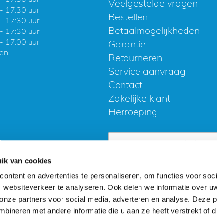
Veelgestelde vragen
- 17:30 uur
Bestellen
- 17:30 uur
Betaalmogelijkheden
- 17:30 uur
- 17:00 uur
Garantie
ten
Retourneren
Service aanvraag
Contact
Zakelijke klant
Herroeping
Abonneer
!
u
ik van cookies
op
ontent en advertenties te personaliseren, om functies voor soci
onze
 websiteverkeer te analyseren. Ook delen we informatie over u
e voorwaarden
accepteert - onderdeel van badkamerp
nieuwsbrief
 onze partners voor social media, adverteren en analyse. Deze p
badkamerplanet
cookies
-
privacy policy
-
disclaimer.
ineren met andere informatie die u aan ze heeft verstrekt of d