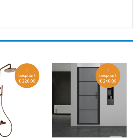
U
U
bespaart
bespaart
€ 220,00
€ 240,00