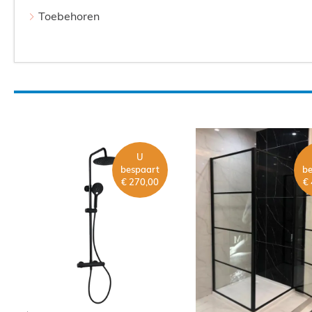
Toebehoren
U
bespaart
be
€ 270,00
€