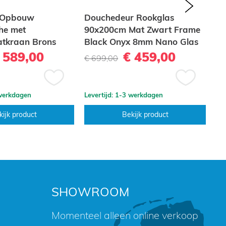
next
l Opbouw
Douchedeur Rookglas
Do
he met
90x200cm Mat Zwart Frame
10
atkraan Brons
Black Onyx 8mm Nano Glas
pr
borsteld Compleet
Easy Clean
10
 589,00
€ 459,00
€ 699,00
€ 
 met Geribbelde
Voeg
Voeg
 werkdagen
Levertijd: 1-3 werkdagen
Lev
toe
toe
aan
aan
kijk product
Bekijk product
verlanglijst
verlanglijst
SHOWROOM
Momenteel alleen online verkoop