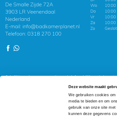
De Smalle Zijde 72A
Wo
10:00 
3903 LR Veenendaal
Do
10:00 
Vr
10:00 
Nederland
Za
10:00 
E-mail:
info@badkamerplanet.nl
Zo
Geslo
Telefoon:
0318 270 100
Schrijf je nu in voor onze nieuwsbrief en blijf op de hoogte
Deze website maakt gebru
We gebruiken cookies om c
media te bieden en om ons
Gebruik van deze site betekent dat u de
algemen
gebruik van onze site met
kunnen deze gegevens comb