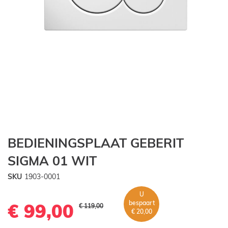
Ga
BEDIENINGSPLAAT GEBERIT
naar
het
SIGMA 01 WIT
begin
van
SKU
1903-0001
de
U
afbeeldingen-
bespaart
€ 99,00
gallerij
€ 119,00
€ 20,00