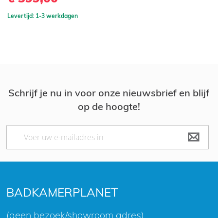
Levertijd: 1-3 werkdagen
Schrijf je nu in voor onze nieuwsbrief en blijf
op de hoogte!
Abonneer
u
op
onze
nieuwsbrief
BADKAMERPLANET
(geen bezoek/showroom adres)