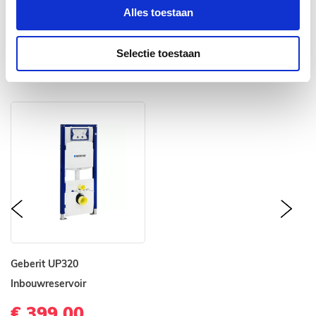
Alles toestaan
VAAK SAMEN GEKOCHT
Selectie toestaan
prev
nex
Geberit UP320
Inbouwreservoir
€ 399,00