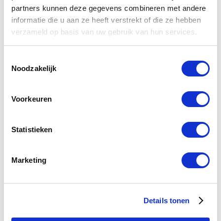
partners kunnen deze gegevens combineren met andere
VERGELIJKBARE PRODUCTEN
informatie die u aan ze heeft verstrekt of die ze hebben
verzameld op basis van uw gebruik van hun services.
Toestemmingsselectie
U
U
Noodzakelijk
bespaart
bespaart
€ 50,00
€ 20,00
Voorkeuren
prev
nex
Statistieken
Marketing
Bedieningsplaat Geberit
Bedieningsplaat Geberit
Be
Sigma 20 chroom/wit
Delta 21 Wit
Si
€ 89,00
€ 79,00
€
€ 139,00
€ 99,00
Details tonen
Levertijd: 1-3 werkdagen
Levertijd: 1-3 werkdagen
Le