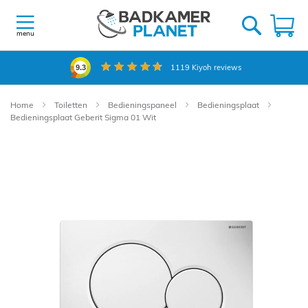
Ga
naar
W
de
menu
inhoud
1119
Kiyoh reviews
9.3
Home
Toiletten
Bedieningspaneel
Bedieningsplaat
Bedieningsplaat Geberit Sigma 01 Wit
Ga
naar
het
einde
van
de
afbeeldingen-
gallerij