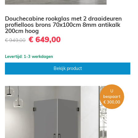
Douchecabine rookglas met 2 draaideuren
profielloos brons 70x100cm 8mm antikalk
200cm hoog
€ 649,00
€ 949,00
Levertijd: 1-3 werkdagen
Bekijk product
U
bespaart
€ 300,00