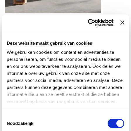
Douchecabine met 2 draaideuren profielloos
chroom 70x100cm helder glas 8mm antikalk
200cm hoog
Deze website maakt gebruik van cookies
€ 519,00
€ 949,00
We gebruiken cookies om content en advertenties te
personaliseren, om functies voor social media te bieden
Levertijd: 1-3 werkdagen
en om ons websiteverkeer te analyseren. Ook delen we
informatie over uw gebruik van onze site met onze
Bekijk product
partners voor social media, adverteren en analyse. Deze
partners kunnen deze gegevens combineren met andere
informatie die u aan ze heeft verstrekt of die ze hebben
U
bespaart
verzameld op basis van uw gebruik van hun services.
€ 400,00
Toestemmingsselectie
Noodzakelijk