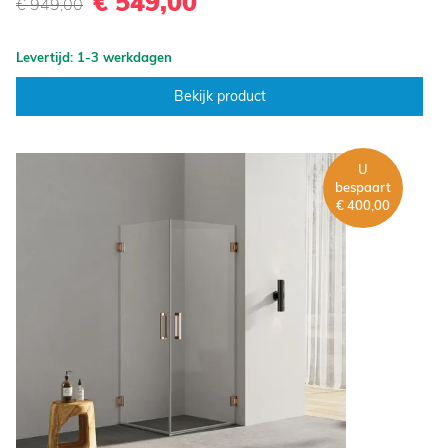
€ 549,00
€ 949,00
Levertijd: 1-3 werkdagen
Bekijk product
U
bespaart
€ 400,00