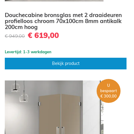
Douchecabine bronsglas met 2 draaideuren
profielloos chroom 70x100cm 8mm antikalk
200cm hoog
€ 619,00
€ 949,00
Levertijd: 1-3 werkdagen
Bekijk product
U
bespaart
€ 300,00