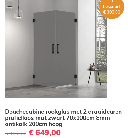
U
bespaart
€ 300,00
Douchecabine rookglas met 2 draaideuren
profielloos mat zwart 70x100cm 8mm
antikalk 200cm hoog
€ 649,00
€ 949,00