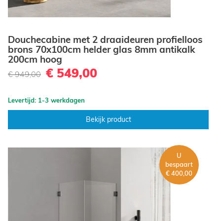
Douchecabine met 2 draaideuren profielloos
brons 70x100cm helder glas 8mm antikalk
200cm hoog
€ 549,00
€ 949,00
Levertijd: 1-3 werkdagen
Bekijk product
U
bespaart
€ 400,00