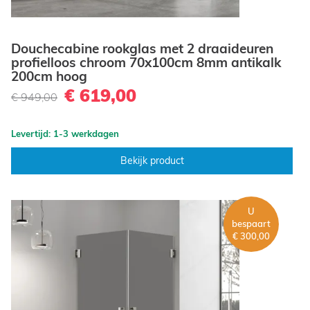
Douchecabine rookglas met 2 draaideuren
profielloos chroom 70x100cm 8mm antikalk
200cm hoog
€ 619,00
€ 949,00
Levertijd: 1-3 werkdagen
Bekijk product
U
bespaart
€ 300,00