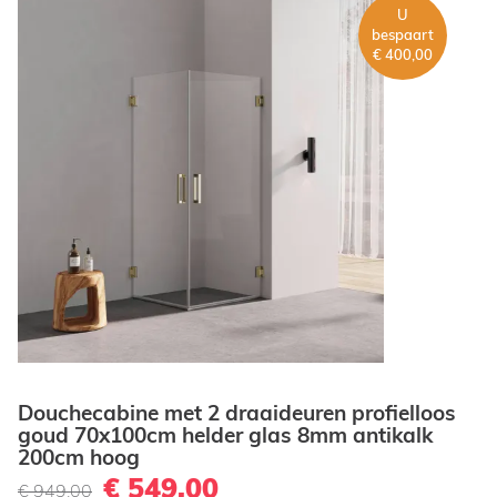
U
bespaart
€ 400,00
Douchecabine met 2 draaideuren profielloos
goud 70x100cm helder glas 8mm antikalk
200cm hoog
€ 549,00
€ 949,00