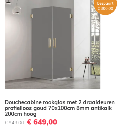
bespaart
€ 300,00
Douchecabine rookglas met 2 draaideuren
profielloos goud 70x100cm 8mm antikalk
200cm hoog
€ 649,00
€ 949,00