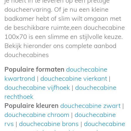
je hoeft in te leveren op een prettige
doucheervaring. Of je nu een kleine
badkamer hebt of slim wilt omgaan met
de beschikbare ruimte,een douchecabine
100x70 is een slimme en stijlvolle keuze.
Bekijk hieronder ons complete aanbod
douchecabines
Populaire formaten
douchecabine
kwartrond
|
douchecabine vierkant
|
douchecabine vijfhoek
|
douchecabine
rechthoek
Populaire kleuren
douchecabine zwart
|
douchecabine chroom
|
douchecabine
rvs
|
douchecabine brons
|
douchecabine