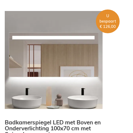
product
Vorm
Nee
1
U
artikelen
Serie
bespaart
Rechthoek
48
€ 126,00
artikelen
Rechthoekig
2
artikelen
Color douche
30
artikelen
Color Swing
18
product
SK101
1
artikelen
Square
2
Toon
0
meer
Badkamerspiegel LED met Boven en
Onderverlichting 100x70 cm met