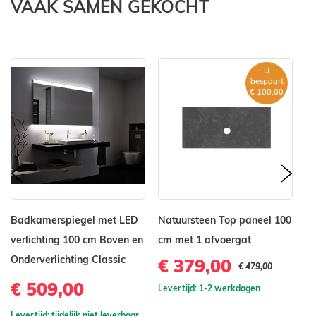
VAAK SAMEN GEKOCHT
U
bespaart
€ 100,00
prev
nex
Badkamerspiegel met LED
Natuursteen Top paneel 100
B
verlichting 100 cm Boven en
cm met 1 afvoergat
ve
Onderverlichting Classic
On
€ 379,00
€ 479,00
€ 509,00
€
Levertijd: 1-2 werkdagen
Levertijd: tijdelijk niet leverbaar
Le