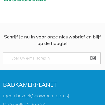
Schrijf je nu in voor onze nieuwsbrief en blijf
op de hoogte!
Abonneer
u
op
onze
nieuwsbrief
BADKAMERPLANET
(geen bezoek/showroom adres)
De Smalle Zijde 72A