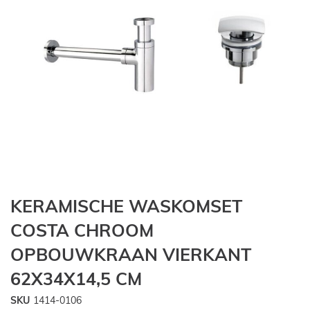
Ga
KERAMISCHE WASKOMSET
naar
het
COSTA CHROOM
begin
OPBOUWKRAAN VIERKANT
van
de
62X34X14,5 CM
afbeeldingen-
gallerij
SKU
1414-0106