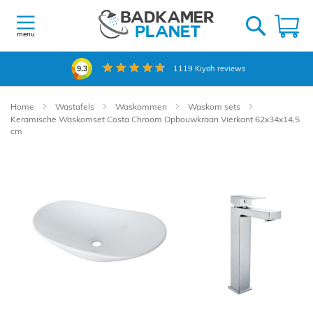
Ga
naar
W
de
menu
inhoud
1119
Kiyoh reviews
9.3
Home
Wastafels
Waskommen
Waskom sets
Keramische Waskomset Costa Chroom Opbouwkraan Vierkant 62x34x14,5
cm
Ga
naar
het
einde
van
de
afbeeldingen-
gallerij