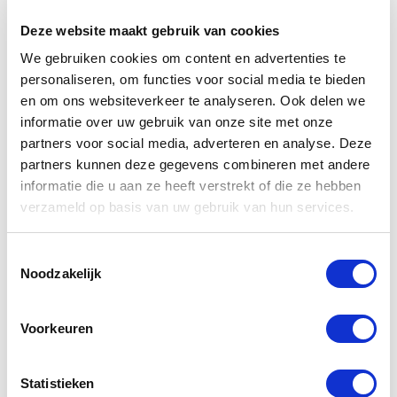
Gemaakt van messing
Deze website maakt gebruik van cookies
Kleur: chroom
We gebruiken cookies om content en advertenties te
vierkant model
personaliseren, om functies voor social media te bieden
Geschikt voor badmeubels en toiletfonteinen
en om ons websiteverkeer te analyseren. Ook delen we
informatie over uw gebruik van onze site met onze
Compleet voor installatie
partners voor social media, adverteren en analyse. Deze
partners kunnen deze gegevens combineren met andere
Deze set bestaat uit de volgende onderdelen:
informatie die u aan ze heeft verstrekt of die ze hebben
Waskom
verzameld op basis van uw gebruik van hun services.
Hoge opbouwkraan
Toestemmingsselectie
Design sifon
Noodzakelijk
Clickwaste
Voorkeuren
Wilt u dezelfde waskom maar met een andere
kleur kraan, clickwaste en sifon of dezelfde
Statistieken
waskomset maar met een inbouw kraan? Kijk