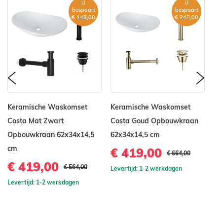
U
U
bespaart
bespaart
€ 145,00
€ 245,00
prev
nex
Keramische Waskomset
Keramische Waskomset
K
Costa Mat Zwart
Costa Goud Opbouwkraan
C
Opbouwkraan 62x34x14,5
62x34x14,5 cm
6
cm
€ 419,00
€
€ 664,00
€ 419,00
€ 564,00
Levertijd: 1-2 werkdagen
Le
Levertijd: 1-2 werkdagen