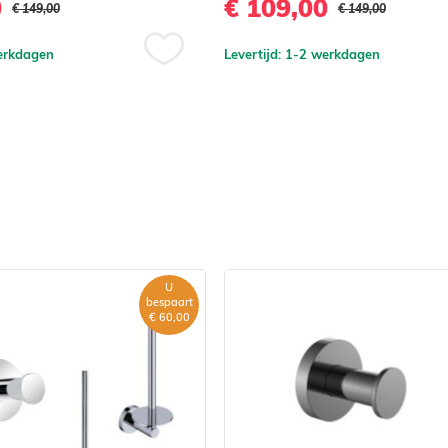
0
€ 109,00
€ 149,00
€ 149,00
werkdagen
Levertijd: 1-2 werkdagen
Voeg
toe
aan
verlanglijst
U
bespaart
€ 60,00