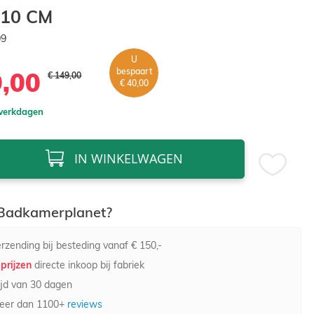
10 CM
09
U
bespaart
9,00
€ 149,00
€ 40,00
 werkdagen
IN WINKELWAGEN
adkamerplanet?
rzending bij besteding vanaf € 150,-
prijzen
directe inkoop bij fabriek
jd van 30 dagen
eer dan 1100+
reviews