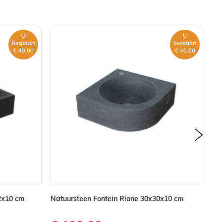
U
U
bespaart
bespaart
€ 40,00
€ 40,00
next
2x10 cm
Natuursteen Fontein Rione 30x30x10 cm
Na
Kr