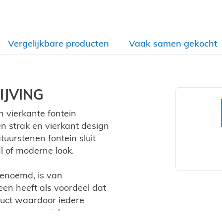
Vergelijkbare producten
Vaak samen gekocht
JVING
vierkante fontein
n strak en vierkant design
urstenen fontein sluit
jl of moderne look.
genoemd, is van
een heeft als voordeel dat
duct waardoor iedere
t voor een unieke