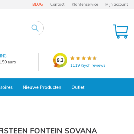
BLOG
Contact
Klantenservice
Mijn account
Wi
Zoek
ING
9.3
 150 euro
1119
Kiyoh reviews
soires
Nieuwe Producten
Outlet
RSTEEN FONTEIN SOVANA