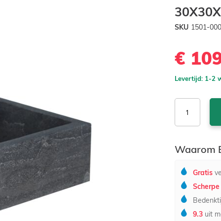
30X30X
SKU
1501-00
€ 10
Levertijd: 1-2
Waarom B
Gratis
ve
Scherpe 
Bedenkti
9.3
uit m