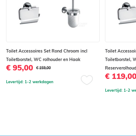
Toilet Accessoires Set Rond Chroom incl
Toilet Accesso
Toiletborstel, WC rolhouder en Haak
Toiletborstel,
€ 95,00
Reserverolhou
€ 159,00
€ 119,0
Levertijd: 1-2 werkdagen
Voeg
Levertijd: 1-2 
toe
aan
st
verlanglijst