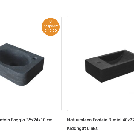
U
producten.
bespaart
€ 40,00
clickwaste, design sifon
 bij combinatieproducten.
ontein Foggia 35x24x10 cm
Natuursteen Fontein Rimini 40x2
Kraangat Links