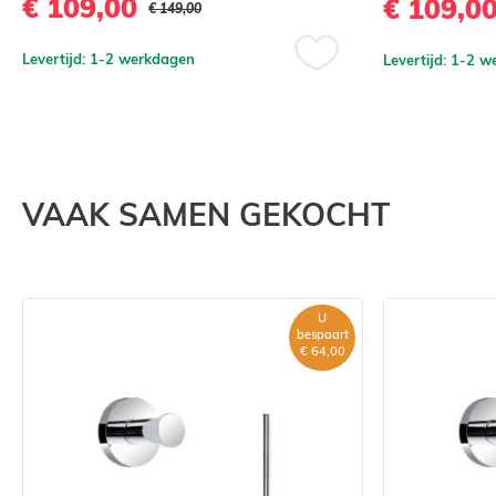
€ 109,00
€ 109,0
€ 149,00
Levertijd: 1-2 werkdagen
Levertijd: 1-2 
Voeg
toe
aan
verlanglijst
st
VAAK SAMEN GEKOCHT
U
bespaart
€ 64,00