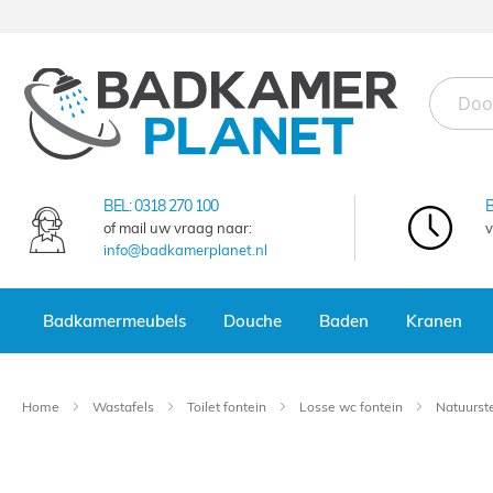
Ga
naar
de
inhoud
BEL:
0318 270 100
of mail uw vraag naar:
v
info@badkamerplanet.nl
Badkamermeubels
Douche
Baden
Kranen
Home
Wastafels
Toilet fontein
Losse wc fontein
Natuurst
Ga
naar