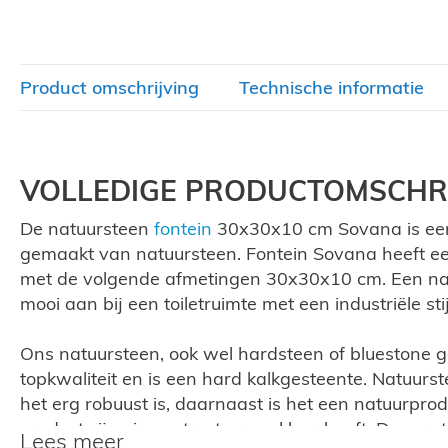
de
afbeeldingen-
gallerij
Product omschrijving
Technische informatie
VOLLEDIGE PRODUCTOMSCHRI
De natuursteen
fontein
30x30x10 cm Sovana is een 
gemaakt van natuursteen. Fontein Sovana heeft ee
met de volgende afmetingen 30x30x10 cm. Een natu
mooi aan bij een toiletruimte met een industriële sti
Ons natuursteen, ook wel hardsteen of bluestone 
topkwaliteit en is een hard kalkgesteente. Natuurst
het erg robuust is, daarnaast is het een natuurpro
product zijn eigen structuur en kleur heeft. De zorg
Lees meer