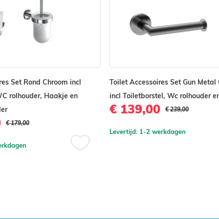
ires Set Rond Chroom incl
Toilet Accessoires Set Gun Metal
 WC rolhouder, Haakje en
incl Toiletborstel, Wc rolhouder 
€ 139,00
der
€ 239,00
0
€ 179,00
Levertijd: 1-2 werkdagen
werkdagen
Voeg
toe
aan
verlanglijst