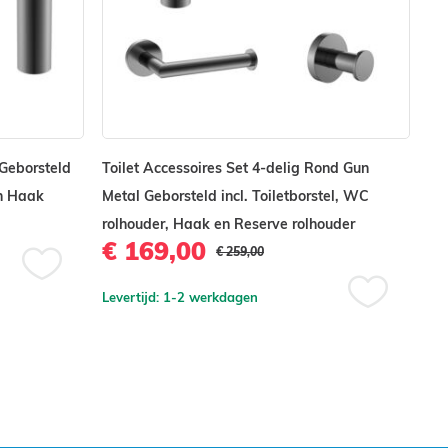
 Geborsteld
Toilet Accessoires Set 4-delig Rond Gun
Toi
en Haak
Metal Geborsteld incl. Toiletborstel, WC
To
€
rolhouder, Haak en Reserve rolhouder
€ 169,00
€ 259,00
Lev
Voeg
Levertijd: 1-2 werkdagen
toe
Voeg
aan
toe
verlanglijst
aan
verlanglijst