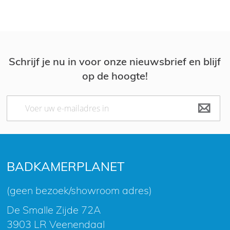
Schrijf je nu in voor onze nieuwsbrief en blijf
op de hoogte!
Abonneer
u
op
onze
nieuwsbrief
BADKAMERPLANET
(geen bezoek/showroom adres)
De Smalle Zijde 72A
3903 LR Veenendaal