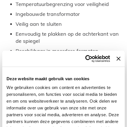
Temperatuurbegrenzing voor veiligheid
Ingebouwde transformator
Veilig aan te sluiten
Eenvoudig te plakken op de achterkant van
de spiegel
Beschikbaar in meerdere formaten.
Deze set bestaat uit de volgende onderdelen:
Spiegelverwarming
Deze website maakt gebruik van cookies
We gebruiken cookies om content en advertenties te
Wilt u een andere afmeting, kijk dan bij
personaliseren, om functies voor social media te bieden
vergelijkbare producten.
en om ons websiteverkeer te analyseren. Ook delen we
Maak u bestelling compleet door een spiegel mee
informatie over uw gebruik van onze site met onze
te bestellen hieronder bij combinatieproducten.
partners voor social media, adverteren en analyse. Deze
partners kunnen deze gegevens combineren met andere