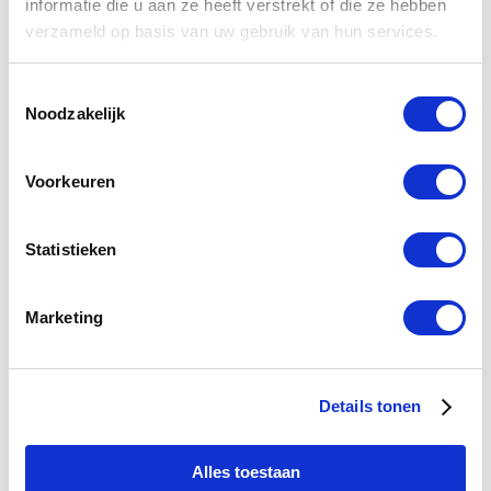
informatie die u aan ze heeft verstrekt of die ze hebben
verzameld op basis van uw gebruik van hun services.
TECHNISCHE INFORMATIE
Toestemmingsselectie
Verwarming
Noodzakelijk
1-2 werkdagen
Voorkeuren
ZIE OOK
Statistieken
Badkamerspiegel toebehoren
Marketing
VERGELIJKBARE PRODUCTEN
Details tonen
U
U
bespaart
bespaart
Alles toestaan
€ 36,00
€ 40,00