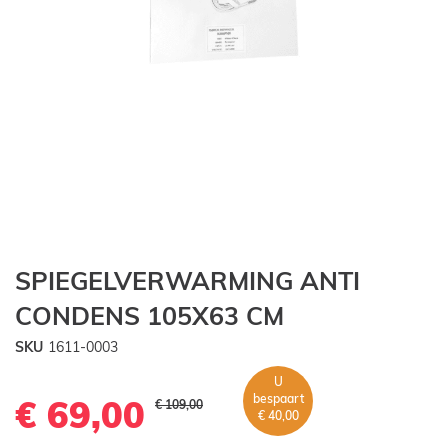
Ga
SPIEGELVERWARMING ANTI
naar
het
CONDENS 105X63 CM
begin
van
SKU
1611-0003
de
U
afbeeldingen-
bespaart
€ 69,00
gallerij
€ 109,00
€ 40,00