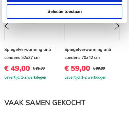
Selectie toestaan
prev
nex
Spiegelverwarming anti
Spiegelverwarming anti
Sp
condens 52x37 cm
condens 70x42 cm
c
€ 49,00
€ 59,00
€
€ 85,00
€ 99,00
Levertijd: 1-2 werkdagen
Levertijd: 1-2 werkdagen
Le
VAAK SAMEN GEKOCHT