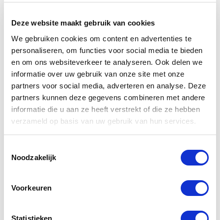
Deze website maakt gebruik van cookies
U
bespaart
We gebruiken cookies om content en advertenties te
€ 60,00
personaliseren, om functies voor social media te bieden
en om ons websiteverkeer te analyseren. Ook delen we
informatie over uw gebruik van onze site met onze
partners voor social media, adverteren en analyse. Deze
partners kunnen deze gegevens combineren met andere
informatie die u aan ze heeft verstrekt of die ze hebben
verzameld op basis van uw gebruik van hun services.
Toestemmingsselectie
Noodzakelijk
Voorkeuren
Wastafel Tendenza Mineraalmarmer Wit
60x47x5 cm 1 kraangat
Statistieken