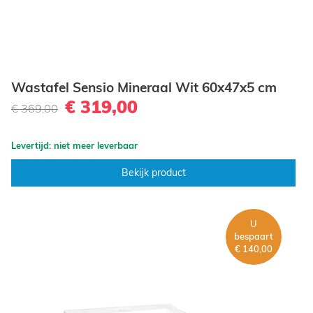
artikelen
Nee
3
199.00 - 319.00
Serie
artikelen
Ceramico
2
Wastafel Sensio Mineraal Wit 60x47x5 cm
artikelen
Matera
2
€ 319,00
€ 369,00
product
Sensio
1
artikelen
Tendenza
2
Levertijd: niet meer leverbaar
Toon
0
meer
Bekijk product
U
bespaart
€ 140,00