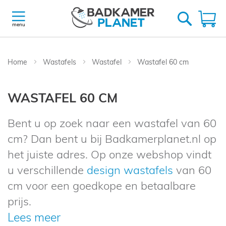
Ga
naar
W
de
menu
inhoud
Home
Wastafels
Wastafel
Wastafel 60 cm
WASTAFEL 60 CM
Bent u op zoek naar een wastafel van 60
cm? Dan bent u bij Badkamerplanet.nl op
het juiste adres. Op onze webshop vindt
u verschillende
design wastafels
van 60
cm voor een goedkope en betaalbare
prijs.
Lees meer