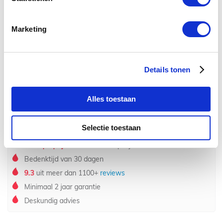
€ 199,00
€ 259,00
Marketing
Levertijd: 1-2 werkdagen
Bekijk product
Details tonen
Waarom Badkamerplanet?
Alles toestaan
Selectie toestaan
Gratis
verzending bij besteding van € 150,-
Scherpe prijzen
directe inkoop bij fabriek
Bedenktijd van 30 dagen
9.3
uit meer dan 1100+
reviews
Minimaal 2 jaar garantie
Deskundig advies