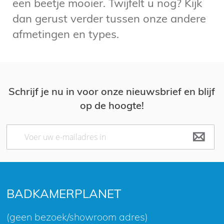
een beetje mooier. Twijfelt u nog? Kijk
dan gerust verder tussen onze andere
afmetingen en types.
Schrijf je nu in voor onze nieuwsbrief en blijf
op de hoogte!
Abonneer
u
op
onze
nieuwsbrief
BADKAMERPLANET
(geen bezoek/showroom adres)