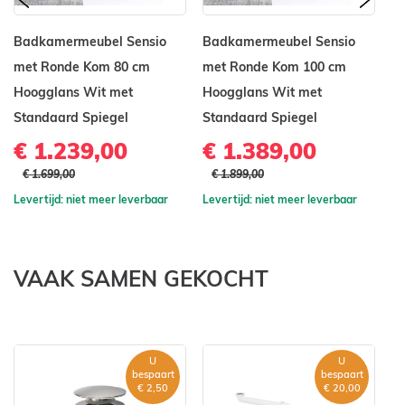
Badkamermeubel Sensio
Badkamermeubel Sensio
B
met Ronde Kom 80 cm
met Ronde Kom 100 cm
m
Hoogglans Wit met
Hoogglans Wit met
c
Standaard Spiegel
Standaard Spiegel
St
€ 1.239,00
€ 1.389,00
€
€ 1.699,00
€ 1.899,00
Levertijd: niet meer leverbaar
Levertijd: niet meer leverbaar
Le
VAAK SAMEN GEKOCHT
U
U
bespaart
bespaart
€ 2,50
€ 20,00