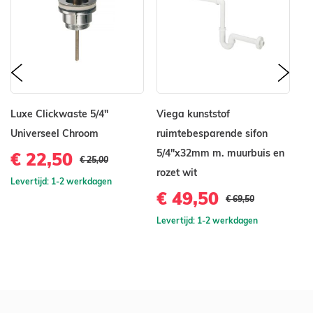
prev
nex
Luxe Clickwaste 5/4"
Viega kunststof
H
Universeel Chroom
ruimtebesparende sifon
L
5/4"x32mm m. muurbuis en
m
€ 22,50
€ 25,00
rozet wit
€
Levertijd: 1-2 werkdagen
€ 49,50
€ 69,50
Le
Levertijd: 1-2 werkdagen