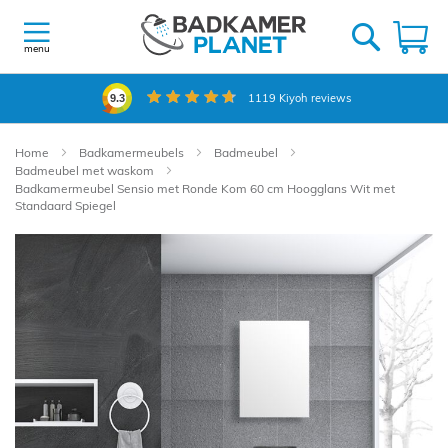
Ga
naar
W
de
menu
inhoud
1119
Kiyoh reviews
9.3
Home
Badkamermeubels
Badmeubel
Badmeubel met waskom
Badkamermeubel Sensio met Ronde Kom 60 cm Hoogglans Wit met
Standaard Spiegel
Ga
naar
het
einde
van
de
afbeeldingen-
gallerij