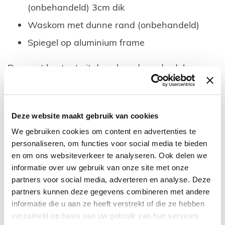
(onbehandeld) 3cm dik
Waskom met dunne rand (onbehandeld)
Spiegel op aluminium frame
Deze set bestaat uit de volgende onderdelen:
Onderkast
Topblad
Deze website maakt gebruik van cookies
Waskom
We gebruiken cookies om content en advertenties te
Standaard spiegel zonder verlichting
personaliseren, om functies voor social media te bieden
Bevestigingsmaterialen
en om ons websiteverkeer te analyseren. Ook delen we
informatie over uw gebruik van onze site met onze
Liever een spiegelkast of spiegel met verlichting.
partners voor social media, adverteren en analyse. Deze
partners kunnen deze gegevens combineren met andere
U kunt dit bestellen onder de categorie spiegels.
informatie die u aan ze heeft verstrekt of die ze hebben
Wilt u toch een andere afmeting of kleur, kijk dan
verzameld op basis van uw gebruik van hun services.
hieronder bij vergelijkbare producten.