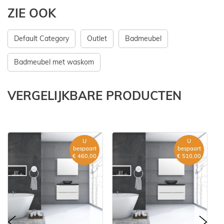
ZIE OOK
Default Category
Outlet
Badmeubel
Badmeubel met waskom
VERGELIJKBARE PRODUCTEN
U
U
bespaart
bespaart
€ 460,00
€ 510,00
prev
nex