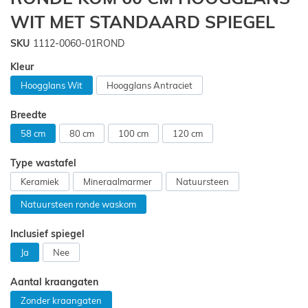
begin
WIT MET STANDAARD SPIEGEL
van
de
SKU
1112-0060-01ROND
afbeeldingen-
gallerij
Kleur
Hoogglans Wit
Hoogglans Antraciet
Breedte
58 cm
80 cm
100 cm
120 cm
Type wastafel
Keramiek
Mineraalmarmer
Natuursteen
Natuursteen ronde waskom
Inclusief spiegel
Ja
Nee
Aantal kraangaten
Zonder kraangaten