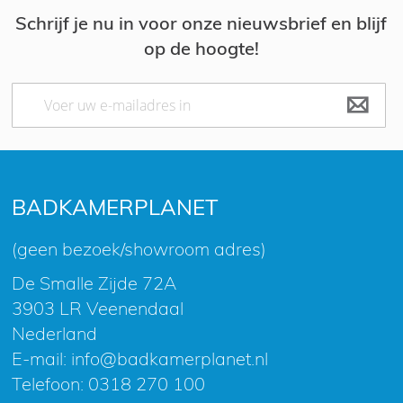
Schrijf je nu in voor onze nieuwsbrief en blijf
op de hoogte!
Abonneer
u
op
onze
nieuwsbrief
BADKAMERPLANET
(geen bezoek/showroom adres)
De Smalle Zijde 72A
3903 LR Veenendaal
Nederland
E-mail:
info@badkamerplanet.nl
Telefoon:
0318 270 100