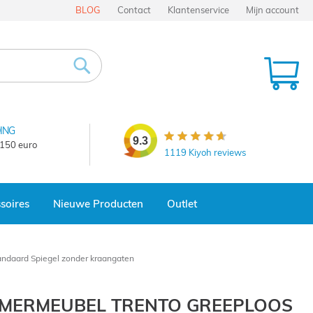
BLOG
Contact
Klantenservice
Mijn account
Wi
Zoek
ING
9.3
 150 euro
1119
Kiyoh reviews
soires
Nieuwe Producten
Outlet
ndaard Spiegel zonder kraangaten
MERMEUBEL TRENTO GREEPLOOS