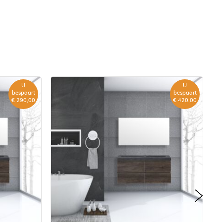
U
U
bespaart
bespaart
€ 290,00
€ 420,00
next