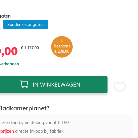
gaten
Zonder kraangaten
U
bespaart
9,00
€ 1.127,00
€ 208,00
 werkdagen
IN WINKELWAGEN
adkamerplanet?
rzending bij besteding vanaf € 150,-
prijzen
directe inkoop bij fabriek