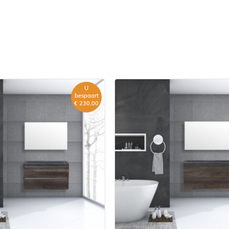
m meubel zitten 2
U
bespaart
€ 230,00
 kunt dit bestellen onder de
ieronder bij vergelijkbare