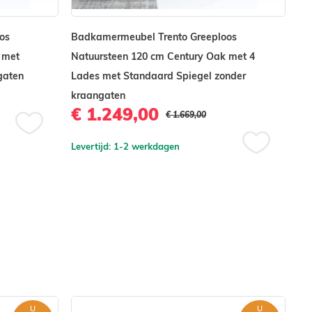
os
Badkamermeubel Trento Greeploos
Ba
 met
Natuursteen 120 cm Century Oak met 4
Na
gaten
Lades met Standaard Spiegel zonder
St
€
kraangaten
€ 1.249,00
€ 1.669,00
Lev
Voeg
Levertijd: 1-2 werkdagen
toe
Voeg
aan
toe
verlanglijst
aan
verlanglijst
U
U