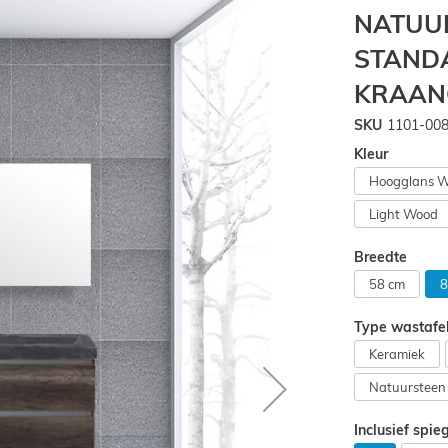
NATUU
STAND
KRAAN
SKU
1101-00
Kleur
Hoogglans W
Light Wood
Breedte
58 cm
8
Type wastafe
Keramiek
Natuursteen
Inclusief spie