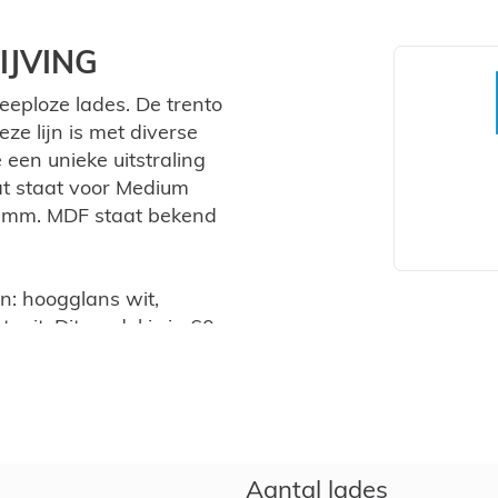
JVING
eploze lades. De trento
ze lijn is met diverse
een unieke uitstraling
t staat voor Medium
8 mm. MDF staat bekend
en: hoogglans wit,
wit. Dit model is in 60,
n natuursteen. Ons
md, is van topkwaliteit en
Aantal lades