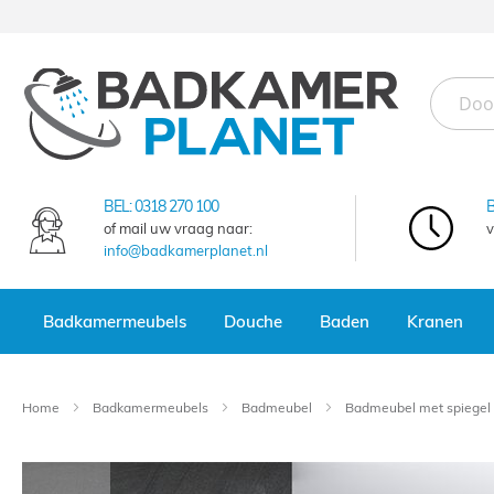
Ga
naar
de
inhoud
BEL:
0318 270 100
of mail uw vraag naar:
v
info@badkamerplanet.nl
Badkamermeubels
Douche
Baden
Kranen
Home
Badkamermeubels
Badmeubel
Badmeubel met spiegel
Ga
naar