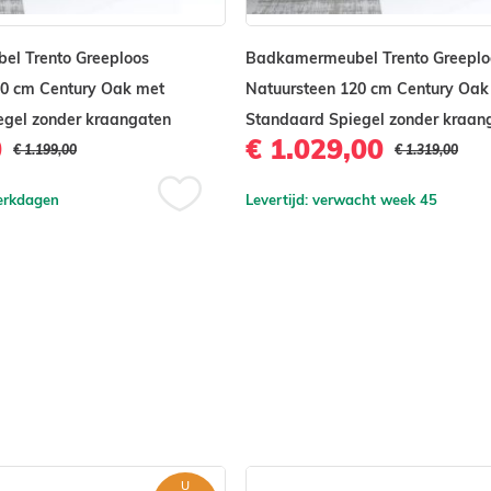
st, moderne kraan, sifon
l Trento Greeploos
Badkamermeubel Trento Greeplo
natieproducten.
00 cm Century Oak met
Natuursteen 120 cm Century Oak
egel zonder kraangaten
Standaard Spiegel zonder kraan
0
€ 1.029,00
€ 1.199,00
€ 1.319,00
werkdagen
Levertijd: verwacht week 45
Voeg
toe
aan
verlanglijst
U