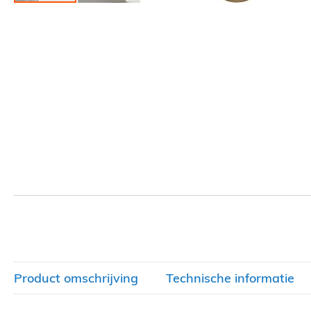
Ga
naar
het
begin
van
de
afbeeldingen-
gallerij
Product omschrijving
Technische informatie