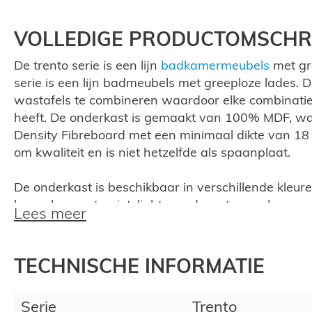
VOLLEDIGE PRODUCTOMSCHRI
De trento serie is een lijn
badkamermeubels
met gre
serie is een lijn badmeubels met greeploze lades. De
wastafels te combineren waardoor elke combinatie 
heeft. De onderkast is gemaakt van 100% MDF, wa
Density Fibreboard met een minimaal dikte van 1
om kwaliteit en is niet hetzelfde als spaanplaat.
De onderkast is beschikbaar in verschillende kleur
hoogglans antraciet, light wood, century oak en mat 
Lees meer
80, 100 en 120cm verkrijgbaar.
Natuursteen
TECHNISCHE INFORMATIE
De onderkast wordt geleverd met een wastafel va
natuursteen, ook wel hardsteen of bluestone genoe
Serie
Trento