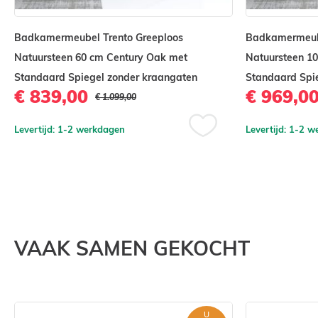
Maak deze badmeubelset compleet met een hoge ka
Badkamermeubel Trento Greeploos
Badkamermeube
en/of afvoer. Zie hieronder bij onderstaande combi
Natuursteen 60 cm Century Oak met
Natuursteen 1
Standaard Spiegel zonder kraangaten
Standaard Spi
€ 839,00
€ 969,0
€ 1.099,00
Levertijd: 1-2 werkdagen
Levertijd: 1-2 
Voeg
toe
aan
verlanglijst
st
VAAK SAMEN GEKOCHT
U