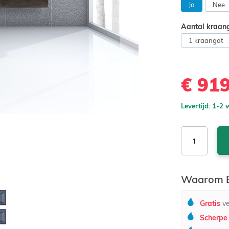
Ja
Nee
Aantal kraan
1 kraangat
€ 91
Levertijd: 1-2
Waarom B
Gratis
ve
Scherpe 