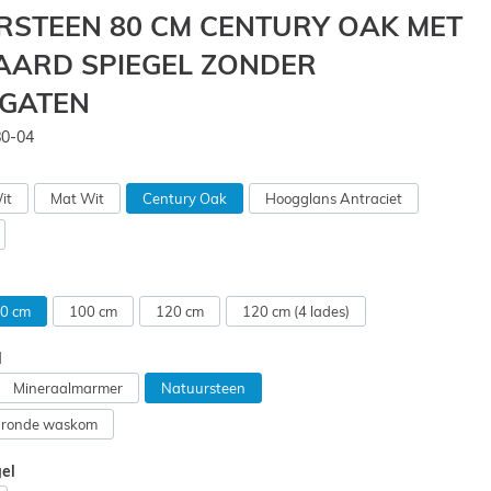
RSTEEN 80 CM CENTURY OAK MET
AARD SPIEGEL ZONDER
GATEN
80-04
it
Mat Wit
Century Oak
Hoogglans Antraciet
0 cm
100 cm
120 cm
120 cm (4 lades)
l
Mineraalmarmer
Natuursteen
 ronde waskom
gel