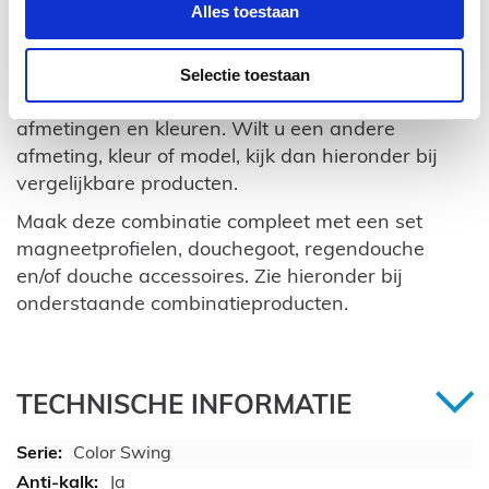
Met waterkering en vloerstrippen
Alles toestaan
Alle bevestigingsmateriaal voor installatie
Selectie toestaan
Deze douchecabine is beschikbaar in andere
afmetingen en kleuren. Wilt u een andere
afmeting, kleur of model, kijk dan hieronder bij
vergelijkbare producten.
Maak deze combinatie compleet met een set
magneetprofielen, douchegoot, regendouche
en/of douche accessoires. Zie hieronder bij
onderstaande combinatieproducten.
TECHNISCHE INFORMATIE
Color Swing
Ja