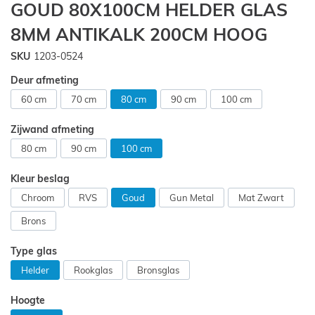
GOUD 80X100CM HELDER GLAS
van
de
8MM ANTIKALK 200CM HOOG
afbeeldingen-
gallerij
SKU
1203-0524
Deur afmeting
60 cm
70 cm
80 cm
90 cm
100 cm
Zijwand afmeting
80 cm
90 cm
100 cm
Kleur beslag
Chroom
RVS
Goud
Gun Metal
Mat Zwart
Brons
Type glas
Helder
Rookglas
Bronsglas
Hoogte