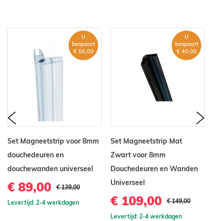
U
U
bespaart
bespaart
€ 50,00
€ 40,00
prev
nex
Set Magneetstrip voor 8mm
Set Magneetstrip Mat
S
douchedeuren en
Zwart voor 8mm
R
douchewanden universeel
Douchedeuren en Wanden
T
Universeel
me
€ 89,00
€ 139,00
C
€ 109,00
€ 149,00
Levertijd: 2-4 werkdagen
€
Levertijd: 2-4 werkdagen