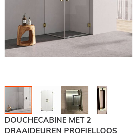
Ga
DOUCHECABINE MET 2
naar
het
DRAAIDEUREN PROFIELLOOS
begin