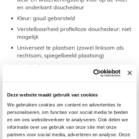
en onderkant douchedeur
Kleur: goud geborsteld
Verstelbaarheid profielloze douchedeur: niet
mogelijk
Universeel te plaatsen (zowel linksom als
rechtsom, spiegelbeeld plaatsing)
Douchedeur met 0-punt
Douchedeur naar binnen- en buiten
draaiend
Deze website maakt gebruik van cookies
Dikte glas douchedeur: 8 mm helder
veiligheidsglas
We gebruiken cookies om content en advertenties te
personaliseren, om functies voor social media te bieden
Nano behandeling (anti kalk coating)
en om ons websiteverkeer te analyseren. Ook delen we
Geschikt voor plaatsing direct op een
informatie over uw gebruik van onze site met onze
tegelvloer
partners voor social media, adverteren en analyse. Deze