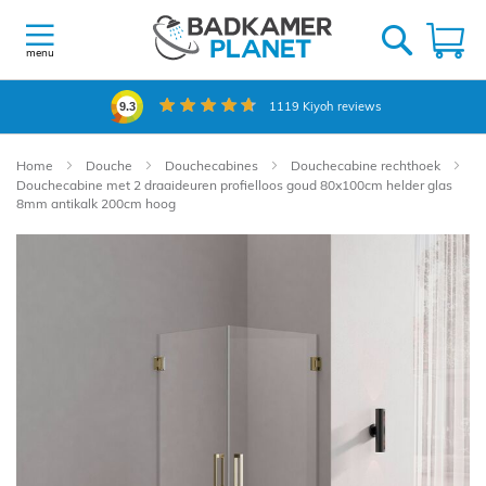
Ga
naar
W
de
menu
inhoud
1119
Kiyoh reviews
9.3
Home
Douche
Douchecabines
Douchecabine rechthoek
Douchecabine met 2 draaideuren profielloos goud 80x100cm helder glas
8mm antikalk 200cm hoog
Ga
naar
het
einde
van
de
afbeeldingen-
gallerij