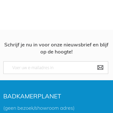
Le
Schrijf je nu in voor onze nieuwsbrief en blijf
op de hoogte!
Abonneer
u
op
onze
nieuwsbrief
BADKAMERPLANET
(geen bezoek/showroom adres)