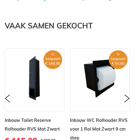
VAAK SAMEN GEKOCHT
U
U
bespaart
bespaart
€ 180,00
€ 50,00
prev
nex
Inbouw Toilet Reserve
Inbouw WC Rolhouder RVS
In
Rolhouder RVS Mat Zwart
voor 1 Rol Mat Zwart 9 cm
R
diep