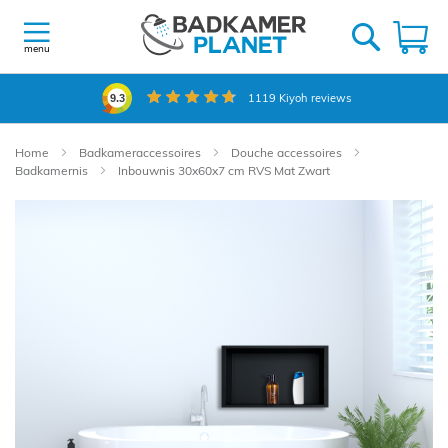
Ga
naar
W
de
menu
inhoud
1119
Kiyoh reviews
9.3
Home
Badkameraccessoires
Douche accessoires
Badkamernis
Inbouwnis 30x60x7 cm RVS Mat Zwart
Ga
naar
het
einde
van
de
afbeeldingen-
gallerij