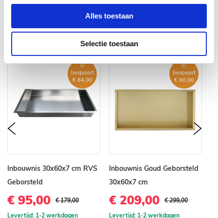
Alles toestaan
VERGELIJKBARE PRODUCTEN
Selectie toestaan
U
U
bespaart
bespaart
€ 84,00
€ 90,00
prev
nex
Inbouwnis 30x60x7 cm RVS
Inbouwnis Goud Geborsteld
In
Geborsteld
30x60x7 cm
Ge
€ 95,00
€ 209,00
€
€ 179,00
€ 299,00
Levertijd: 1-2 werkdagen
Levertijd: 1-2 werkdagen
Le