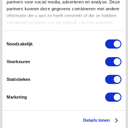
partners voor social media, adverteren en analyse. Deze
Download bestand
(95.00 kB)
partners kunnen deze gegevens combineren met andere
informatie die u aan ze heeft verstrekt of die ze hebben
verzameld op basis van uw gebruik van hun services.
TECHNISCHE INFORMATIE
Toestemmingsselectie
Noodzakelijk
Nis
30x60 cm
RVS
Voorkeuren
1-2 werkdagen
Statistieken
ZIE OOK
Marketing
Mat Zwart
Douche accessoires
Inbouwnis
Details tonen
Badkamernis