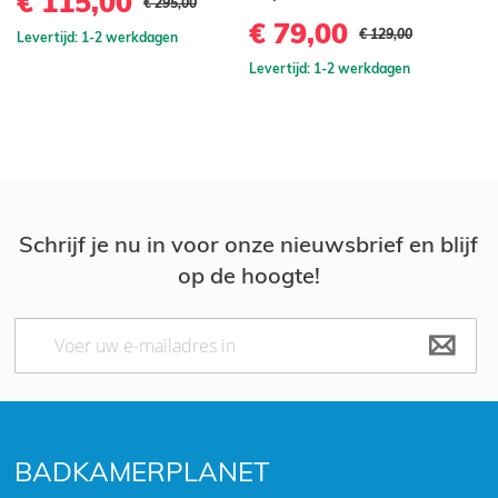
€ 115,00
€
€ 295,00
€ 79,00
€ 129,00
Levertijd: 1-2 werkdagen
Le
Levertijd: 1-2 werkdagen
Schrijf je nu in voor onze nieuwsbrief en blijf
op de hoogte!
Abonneer
u
op
onze
nieuwsbrief
BADKAMERPLANET