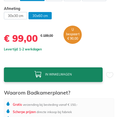
Afmeting
30x30 cm
30x60 cm
U
bespaart
€ 99,00
€ 189,00
€ 90,00
Levertijd: 1-2 werkdagen
IN WINKELWAGEN
Waarom Badkamerplanet?
Gratis
verzending bij besteding vanaf € 150,-
Scherpe prijzen
directe inkoop bij fabriek