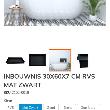
Ga
INBOUWNIS 30X60X7 CM RVS
naar
het
MAT ZWART
begin
van
SKU
2102-0019
de
Kleur
afbeeldingen-
gallerij
RVS
Mat Zwart
Goud
Brons
Gun Metal