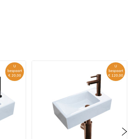
U
U
bespaart
bespaart
€ 20,00
€ 120,00
next