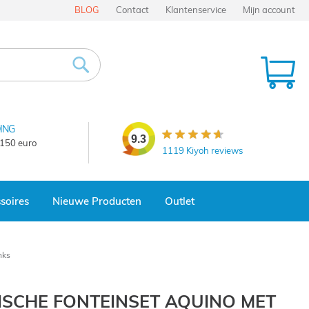
BLOG
Contact
Klantenservice
Mijn account
Wi
Zoek
ING
9.3
 150 euro
1119
Kiyoh reviews
soires
Nieuwe Producten
Outlet
nks
SCHE FONTEINSET AQUINO MET