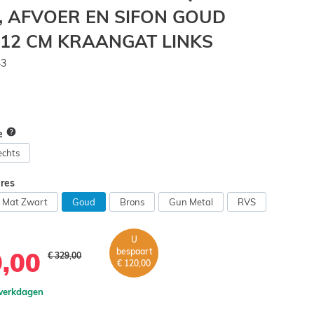
 AFVOER EN SIFON GOUD
12 CM KRAANGAT LINKS
43
de
echts
ires
Mat Zwart
Goud
Brons
Gun Metal
RVS
U
bespaart
9,00
€ 329,00
€ 120,00
 werkdagen