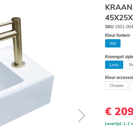
KRAAN,
45X25X
SKU
1501-00
Kleur fontein
Wit
Kraangat zij
Links
R
Kleur accesso
Chroom
€ 20
Levertijd: 1-2