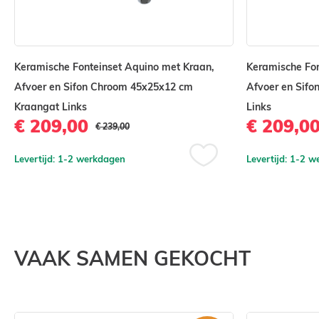
Fontein met kraangat links
Fonteinkraan (alleen koud water)
Design sifon
Keramische Fonteinset Aquino met Kraan,
Keramische Fon
Clickwaste
Afvoer en Sifon Chroom 45x25x12 cm
Afvoer en Sif
Kraangat Links
Links
Bij deze fonteinset zit geen aansluitslang.
€ 209,00
€ 209,0
€ 239,00
Wilt een andere kleur kraan, clickwaste en sifon. Ki
producten.
Levertijd: 1-2 werkdagen
Levertijd: 1-2 
Voeg
Maak u bestelling compleet door toilet accessoires 
toe
bij combinatieproducten.
aan
st
verlanglijst
VAAK SAMEN GEKOCHT