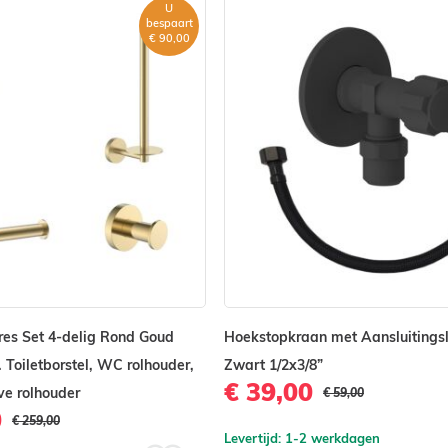
U
bespaart
€ 90,00
ires Set 4-delig Rond Goud
Hoekstopkraan met Aansluitings
. Toiletborstel, WC rolhouder,
Zwart 1/2x3/8”
€ 39,00
e rolhouder
€ 59,00
0
€ 259,00
Levertijd: 1-2 werkdagen