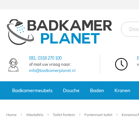
Ga
naar
de
inhoud
BEL:
0318 270 100
of mail uw vraag naar:
v
info@badkamerplanet.nl
Badkamermeubels
Douche
Baden
Kranen
Home
Wastafels
Toilet fontein
Fonteinset toilet
Keramisch
Ga
naar