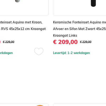
teinset Aquino met Kraan,
Keramische Fonteinset Aquino me
on RVS 45x25x12 cm Kraangat
Afvoer en Sifon Mat Zwart 45x2
Kraangat Links
0
€ 209,00
€ 229,00
€ 229,00
jk dan bij vergelijkbare
werkdagen
Levertijd: 1-2 werkdagen
Voeg
mee te bestellen hieronder
toe
aan
verlanglijst