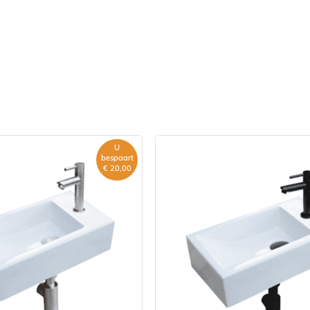
gebakken product,
en kunnen ontstaan. De
U
bespaart
€ 20,00
 messing