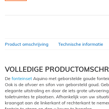
Ga
naar
het
begin
van
de
afbeeldingen-
gallerij
Product omschrijving
Technische informatie
VOLLEDIGE PRODUCTOMSCHRI
De
fonteinset
Aquino met geborstelde goude fontein
Ook is de afvoer en sifon van geborsteld goud. Geb
elegante uitstraling en door de iets grote uitvoering
toiletruimtes te plaatsen. Afhankelijk van uw situat
kraangat aan de linkerkant of rechterkant te nemen.
fontein te staan en dan u keuze te bepalen.