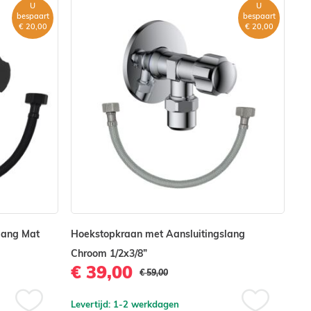
U
U
bespaart
bespaart
€ 20,00
€ 20,00
lang Mat
Hoekstopkraan met Aansluitingslang
Re
Chroom 1/2x3/8”
Ge
€ 39,00
€
€ 59,00
Levertijd: 1-2 werkdagen
Lev