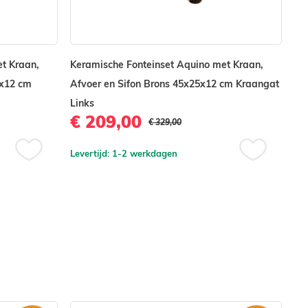
t Kraan,
Keramische Fonteinset Aquino met Kraan,
Ke
5x12 cm
Afvoer en Sifon Brons 45x25x12 cm Kraangat
Af
Links
Kr
€ 209,00
€
€ 329,00
Levertijd: 1-2 werkdagen
Lev
Voeg
Voeg
toe
toe
aan
aan
verlanglijst
verlanglijst