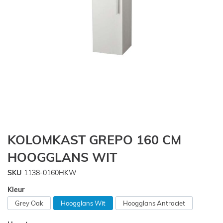
Ga
KOLOMKAST GREPO 160 CM
naar
het
HOOGGLANS WIT
begin
van
SKU
1138-0160HKW
de
Kleur
afbeeldingen-
gallerij
Grey Oak
Hoogglans Wit
Hoogglans Antraciet