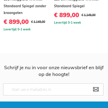
Standaard Spiegel zonder
Standaard Spiegel
€
kraangaten
€ 899,00
€ 1.149,00
Le
€ 899,00
€ 1.149,00
Levertijd: 0-1 week
Levertijd: 0-1 week
Schrijf je nu in voor onze nieuwsbrief en blijf
op de hoogte!
Abonneer
u
op
onze