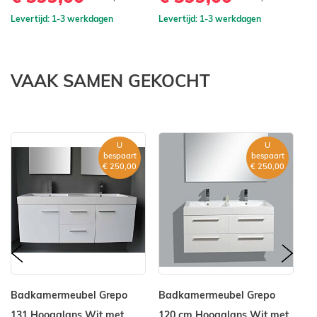
Levertijd: 1-3 werkdagen
Levertijd: 1-3 werkdagen
Le
VAAK SAMEN GEKOCHT
U
U
bespaart
bespaart
€ 250,00
€ 250,00
prev
nex
Badkamermeubel Grepo
Badkamermeubel Grepo
B
131 Hoogglans Wit met
120 cm Hoogglans Wit met
St