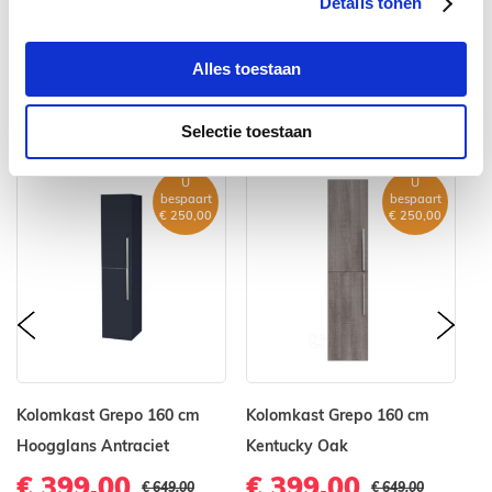
Details tonen
Outlet
Badkamerkast
Hoge kast
Alles toestaan
VERGELIJKBARE PRODUCTEN
Selectie toestaan
U
U
bespaart
bespaart
€ 250,00
€ 250,00
prev
nex
Kolomkast Grepo 160 cm
Kolomkast Grepo 160 cm
K
Hoogglans Antraciet
Kentucky Oak
Ho
€ 399,00
€ 399,00
€
€ 649,00
€ 649,00