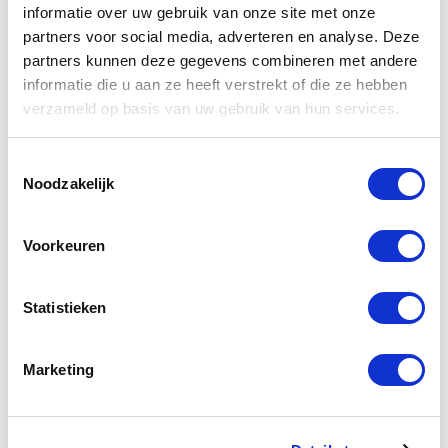
TECHNISCHE INFORMATIE
informatie over uw gebruik van onze site met onze
partners voor social media, adverteren en analyse. Deze
Grepo
partners kunnen deze gegevens combineren met andere
2
informatie die u aan ze heeft verstrekt of die ze hebben
35x35x160 cm
verzameld op basis van uw gebruik van hun services.
2 Jaar
MDF
Toestemmingsselectie
Noodzakelijk
Ja
Links of rechtsdraaiend
Wand
Voorkeuren
Ja
Aluminium
Statistieken
1-3 werkdagen
Marketing
ZIE OOK