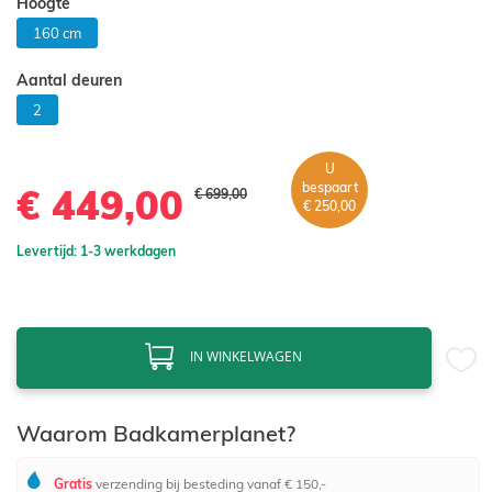
Hoogte
160 cm
Aantal deuren
2
U
bespaart
€ 449,00
€ 699,00
€ 250,00
Levertijd: 1-3 werkdagen
IN WINKELWAGEN
Waarom Badkamerplanet?
Gratis
verzending bij besteding vanaf € 150,-