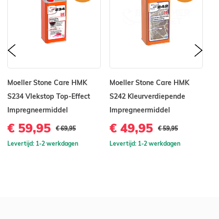
prev
nex
Moeller Stone Care HMK
Moeller Stone Care HMK
Na
S234 Vlekstop Top-Effect
S242 Kleurverdiepende
cm
Impregneermiddel
Impregneermiddel
€
€ 59,95
€ 49,95
€ 69,95
€ 59,95
Le
Levertijd: 1-2 werkdagen
Levertijd: 1-2 werkdagen