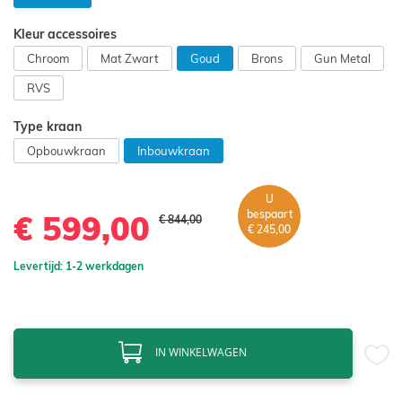
Kleur accessoires
Chroom
Mat Zwart
Goud
Brons
Gun Metal
RVS
Type kraan
Opbouwkraan
Inbouwkraan
U
bespaart
€ 599,00
€ 844,00
€ 245,00
Levertijd: 1-2 werkdagen
IN WINKELWAGEN