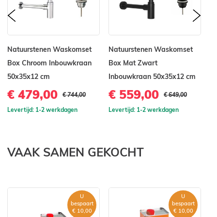
prev
nex
Natuurstenen Waskomset
Natuurstenen Waskomset
N
Box Chroom Inbouwkraan
Box Mat Zwart
B
50x35x12 cm
Inbouwkraan 50x35x12 cm
5
€ 479,00
€ 559,00
€
€ 744,00
€ 649,00
Levertijd: 1-2 werkdagen
Levertijd: 1-2 werkdagen
Le
VAAK SAMEN GEKOCHT
U
U
bespaart
bespaart
€ 10,00
€ 10,00