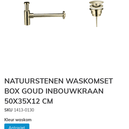
Ga
NATUURSTENEN WASKOMSET
naar
het
BOX GOUD INBOUWKRAAN
begin
50X35X12 CM
van
de
SKU
1413-0130
afbeeldingen-
gallerij
Kleur waskom
Antraciet