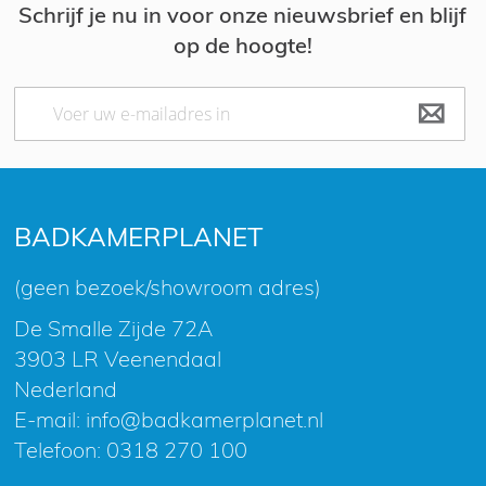
Schrijf je nu in voor onze nieuwsbrief en blijf
op de hoogte!
Abonneer
u
op
onze
nieuwsbrief
BADKAMERPLANET
(geen bezoek/showroom adres)
De Smalle Zijde 72A
3903 LR Veenendaal
Nederland
E-mail:
info@badkamerplanet.nl
Telefoon:
0318 270 100