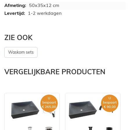
50x35x12 cm
1-2 werkdagen
ZIE OOK
Waskom sets
VERGELIJKBARE PRODUCTEN
U
U
bespaart
bespaart
€ 265,00
€ 90,00