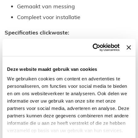
Gemaakt van messing
Compleet voor installatie
Specificaties clickwaste:
Universele luxe clickwaste
Afsluitbaar
5/4'' aansluiting
Deze website maakt gebruik van cookies
Gemaakt van messing
We gebruiken cookies om content en advertenties te
Kleur: geborsteld goud
personaliseren, om functies voor social media te bieden
en om ons websiteverkeer te analyseren. Ook delen we
Brons PVD-Coating
informatie over uw gebruik van onze site met onze
Rond model
partners voor social media, adverteren en analyse. Deze
partners kunnen deze gegevens combineren met andere
Geschikt voor badmeubels en toiletfonteinen
informatie die u aan ze heeft verstrekt of die ze hebben
Compleet voor installatie
verzameld op basis van uw gebruik van hun services.