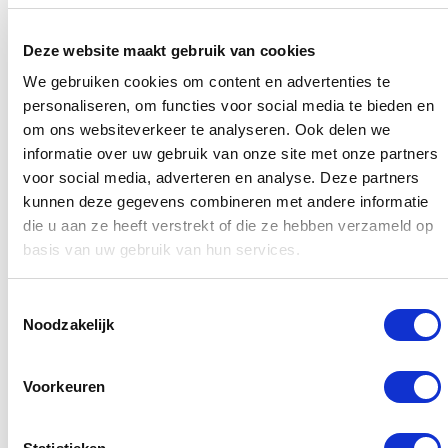
Deze set bestaat uit de volgende onderdelen:
Inbouwgedeelte
Deze website maakt gebruik van cookies
Afbouwgedeelte/bedieningspaneel/afwerkring
We gebruiken cookies om content en advertenties te
personaliseren, om functies voor social media te bieden en
Handdouche
om ons websiteverkeer te analyseren. Ook delen we
Doucheslang
informatie over uw gebruik van onze site met onze partners
Handdouche houder
voor social media, adverteren en analyse. Deze partners
kunnen deze gegevens combineren met andere informatie
Douchekop
die u aan ze heeft verstrekt of die ze hebben verzameld op
Wandarm
basis van uw gebruik van hun services.
Wilt u toch een andere kleur inbouw douche set,
Toestemmingsselectie
model of een opbouw regendouche, kijk dan
Noodzakelijk
hieronder bij vergelijkbare producten.
Maak uw bestelling compleet door een douchegoot,
Voorkeuren
douchewand en/of douche accessoires mee te
bestellen hieronder bij combinatieproducten.