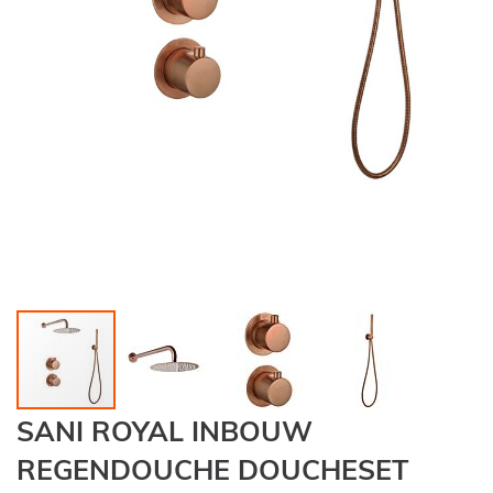
Ga
SANI ROYAL INBOUW
naar
het
REGENDOUCHE DOUCHESET
begin