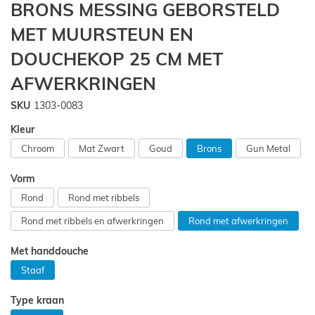
BRONS MESSING GEBORSTELD
van
de
MET MUURSTEUN EN
afbeeldingen-
gallerij
DOUCHEKOP 25 CM MET
AFWERKRINGEN
SKU
1303-0083
Kleur
Chroom
Mat Zwart
Goud
Brons
Gun Metal
Vorm
Rond
Rond met ribbels
Rond met ribbels en afwerkringen
Rond met afwerkringen
Met handdouche
Staaf
Type kraan