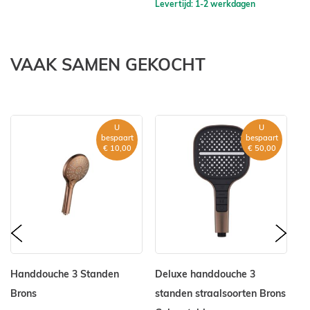
Levertijd: 1-2 werkdagen
Le
VAAK SAMEN GEKOCHT
U
U
bespaart
bespaart
€ 10,00
€ 50,00
prev
nex
Handdouche 3 Standen
Deluxe handdouche 3
Lu
Brons
standen straalsoorten Brons
Un