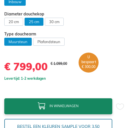
Inbouw
Diameter douchekop
20 cm
25 cm
30 cm
Type douchearm
Muursteun
Plafondsteun
U
bespaart
€ 799,00
€ 1.099,00
€ 300,00
Levertijd: 1-2 werkdagen
IN WINKELWAGEN
BESTEL EEN KLEUREN SAMPLE VOOR 3,50