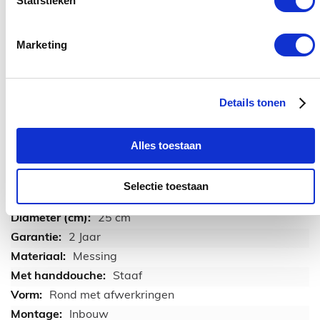
Statistieken
Marketing
Download hier de technische tekening
Details tonen
Download bestand
(228.45 kB)
Alles toestaan
TECHNISCHE INFORMATIE
Selectie toestaan
Regendouche Royal
25 cm
2 Jaar
Messing
Staaf
Rond met afwerkringen
Inbouw