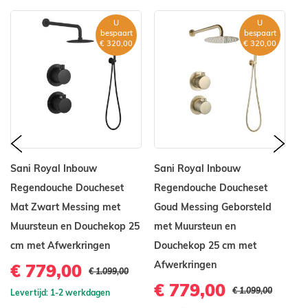
Doucheset brons
Doucheset messing
U
U
bespaart
bespaart
Inbouw regendouche
Douchekraan brons
€ 320,00
€ 320,00
Douchekraan messing
Regendouche met thermostaatkraan
prev
nex
Inbouw douchekraan
Regendouche brons
Sani Royal Inbouw
Sani Royal Inbouw
Sa
Regendouche
Regendouche Doucheset
Regendouche Doucheset
R
Mat Zwart Messing met
Goud Messing Geborsteld
Gu
Muursteun en Douchekop 25
met Muursteun en
Ge
cm met Afwerkringen
Douchekop 25 cm met
e
Afwerkringen
A
€ 779,00
€ 1.099,00
€ 779,00
€
€ 1.099,00
Levertijd: 1-2 werkdagen