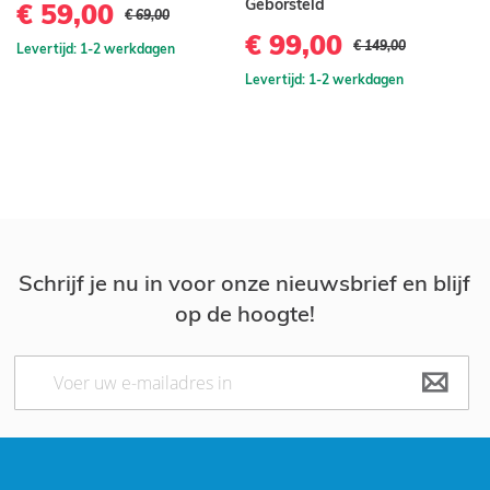
Geborsteld
€ 59,00
€
€ 69,00
€ 99,00
€ 149,00
Levertijd: 1-2 werkdagen
Le
Levertijd: 1-2 werkdagen
Schrijf je nu in voor onze nieuwsbrief en blijf
op de hoogte!
Abonneer
u
op
onze