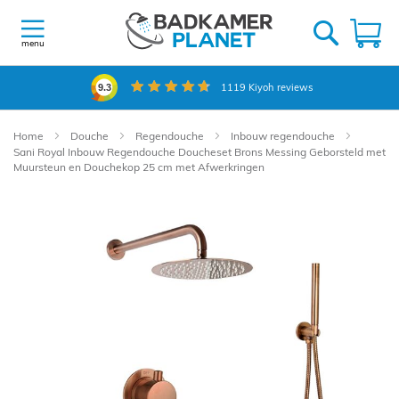
Ga
naar
W
de
menu
inhoud
1119
Kiyoh reviews
9.3
Home
Douche
Regendouche
Inbouw regendouche
Sani Royal Inbouw Regendouche Doucheset Brons Messing Geborsteld met
Muursteun en Douchekop 25 cm met Afwerkringen
Ga
naar
het
einde
van
de
afbeeldingen-
gallerij