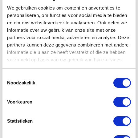
We gebruiken cookies om content en advertenties te
Zitting
personaliseren, om functies voor social media te bieden
2 Jaar
en om ons websiteverkeer te analyseren. Ook delen we
Met softclose zitting en deksel
informatie over uw gebruik van onze site met onze
1-3 werkdagen
partners voor social media, adverteren en analyse. Deze
partners kunnen deze gegevens combineren met andere
informatie die u aan ze heeft verstrekt of die ze hebben
verzameld op basis van uw gebruik van hun services.
ZIE OOK
Toestemmingsselectie
Toiletzitting
WC bril Soft Close
Noodzakelijk
VERGELIJKBARE PRODUCTEN
Voorkeuren
Statistieken
U
U
bespaart
bespaart
€ 10,00
€ 30,00