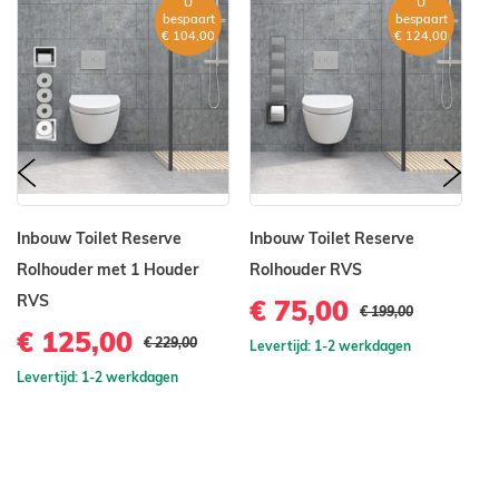
U
U
bespaart
bespaart
€ 104,00
€ 124,00
prev
nex
Inbouw Toilet Reserve
Inbouw Toilet Reserve
In
Rolhouder met 1 Houder
Rolhouder RVS
R
RVS
€ 75,00
€
€ 199,00
€ 125,00
€ 229,00
Levertijd: 1-2 werkdagen
Le
Levertijd: 1-2 werkdagen