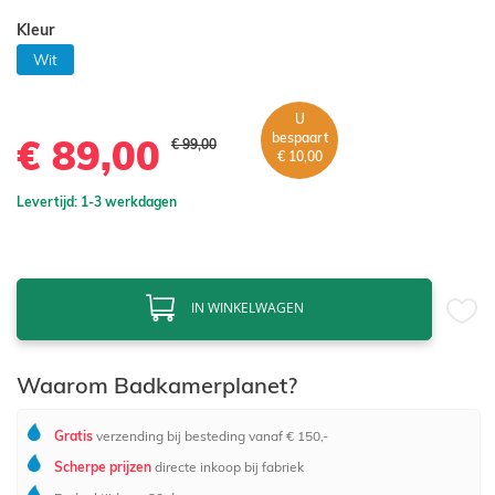
de
Kleur
afbeeldingen-
gallerij
Wit
U
bespaart
€ 89,00
€ 99,00
€ 10,00
Levertijd: 1-3 werkdagen
IN WINKELWAGEN
Waarom Badkamerplanet?
Gratis
verzending bij besteding vanaf € 150,-
Scherpe prijzen
directe inkoop bij fabriek