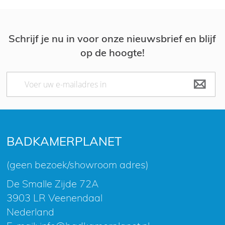
Schrijf je nu in voor onze nieuwsbrief en blijf
op de hoogte!
Abonneer
u
op
onze
nieuwsbrief
BADKAMERPLANET
(geen bezoek/showroom adres)
De Smalle Zijde 72A
3903 LR Veenendaal
Nederland