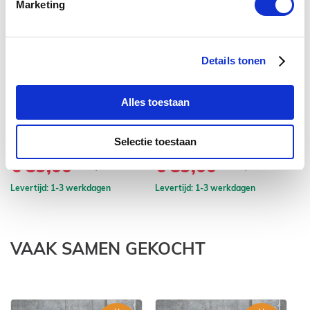
Marketing
prev
nex
Details tonen
Alles toestaan
Toilet Zitting Standaard
Toilet Zitting Compact Flat
To
Rimfree 55 cm
48 cm
Fl
Selectie toestaan
€ 89,00
€ 89,00
€
€ 99,00
€ 119,00
Levertijd: 1-3 werkdagen
Levertijd: 1-3 werkdagen
Le
VAAK SAMEN GEKOCHT