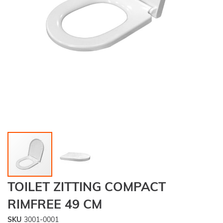
Ga
TOILET ZITTING COMPACT
naar
het
RIMFREE 49 CM
begin
van
SKU
3001-0001