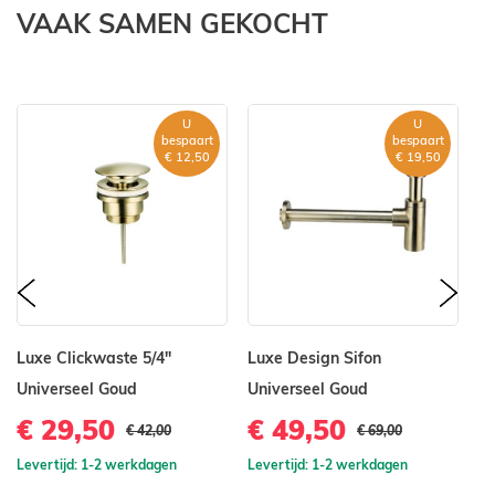
VAAK SAMEN GEKOCHT
U
U
bespaart
bespaart
€ 12,50
€ 19,50
prev
nex
Luxe Clickwaste 5/4"
Luxe Design Sifon
O
Universeel Goud
Universeel Goud
Lu
Ui
€ 29,50
€ 49,50
€ 42,00
€ 69,00
ge
Levertijd: 1-2 werkdagen
Levertijd: 1-2 werkdagen
€