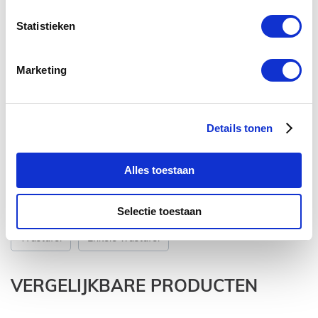
Midden
Statistieken
Nee
Nee
Ja
Marketing
60x47x3 cm
Geen kraangaten
Quartz
Details tonen
1-2 werkdagen
Alles toestaan
ZIE OOK
Selectie toestaan
Wastafel
Enkele wastafel
VERGELIJKBARE PRODUCTEN