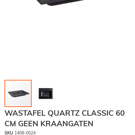
Ga
WASTAFEL QUARTZ CLASSIC 60
naar
het
CM GEEN KRAANGATEN
begin
van
SKU
1408-0024