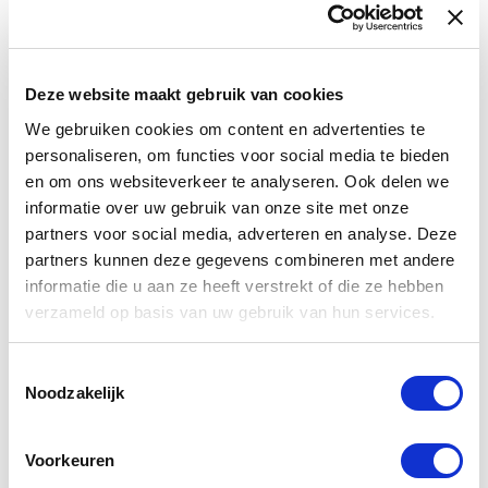
Maak u bestelling compleet door een onderkast,
clickwaste, design sifon, wastafelkraan en/of
andere producten mee te bestellen hieronder bij
combinatieproducten.
Deze website maakt gebruik van cookies
We gebruiken cookies om content en advertenties te
personaliseren, om functies voor social media te bieden
en om ons websiteverkeer te analyseren. Ook delen we
Download hier de technische tekening
informatie over uw gebruik van onze site met onze
partners voor social media, adverteren en analyse. Deze
partners kunnen deze gegevens combineren met andere
Download bestand
(94.34 kB)
informatie die u aan ze heeft verstrekt of die ze hebben
verzameld op basis van uw gebruik van hun services.
TECHNISCHE INFORMATIE
Toestemmingsselectie
Noodzakelijk
Quartz Classic
1
Voorkeuren
Nee