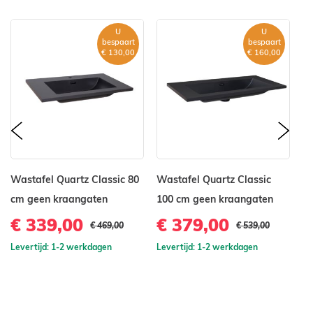
U
U
bespaart
bespaart
€ 130,00
€ 160,00
prev
nex
Wastafel Quartz Classic 80
Wastafel Quartz Classic
Wa
cm geen kraangaten
100 cm geen kraangaten
1
k
€ 339,00
€ 379,00
€ 469,00
€ 539,00
€
Levertijd: 1-2 werkdagen
Levertijd: 1-2 werkdagen
Le