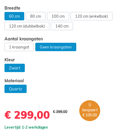
de
Breedte
afbeeldingen-
gallerij
60 cm
80 cm
100 cm
120 cm (enkelbak)
120 cm (dubbelbak)
140 cm
Aantal kraangaten
1 kraangat
Geen kraangaten
Kleur
Zwart
Materiaal
Quartz
U
bespaart
€ 299,00
€ 399,00
€ 100,00
Levertijd: 1-2 werkdagen