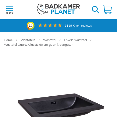
Ga
naar
W
de
menu
inhoud
1119
Kiyoh reviews
9.3
Home
Wastafels
Wastafel
Enkele wastafel
Wastafel Quartz Classic 60 cm geen kraangaten
Ga
naar
het
einde
van
de
afbeeldingen-
gallerij