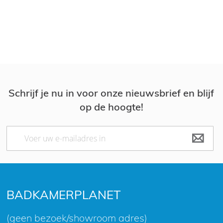
Le
Schrijf je nu in voor onze nieuwsbrief en blijf
op de hoogte!
Abonneer
u
op
onze
nieuwsbrief
BADKAMERPLANET
(geen bezoek/showroom adres)