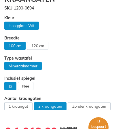
gallerij
SKU
1200-0694
Kleur
Hoogglans Wit
Breedte
100 cm
120 cm
Type wastafel
Mineraalmarmer
Inclusief spiegel
Ja
Nee
Aantal kraangaten
1 kraangat
2 kraangaten
Zonder kraangaten
U
bespaart
€ 1.299,00