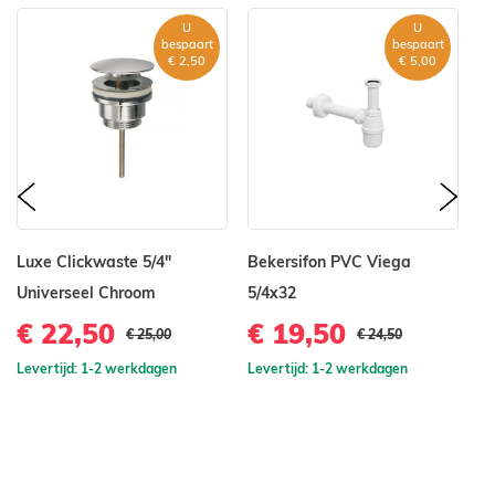
U
U
bespaart
bespaart
€ 2,50
€ 5,00
prev
nex
Luxe Clickwaste 5/4"
Bekersifon PVC Viega
O
Universeel Chroom
5/4x32
L
m
€ 22,50
€ 19,50
€ 25,00
€ 24,50
€
Levertijd: 1-2 werkdagen
Levertijd: 1-2 werkdagen
Le