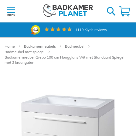
Ga
naar
W
de
menu
inhoud
1119
Kiyoh reviews
9.3
Home
Badkamermeubels
Badmeubel
Badmeubel met spiegel
Badkamermeubel Grepo 100 cm Hoogglans Wit met Standaard Spiegel
met 2 kraangaten
Ga
naar
het
einde
van
de
afbeeldingen-
gallerij