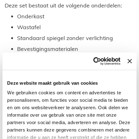
Deze set bestaat uit de volgende onderdelen:
Onderkast
Wastafel
Standaard spiegel zonder verlichting
Bevestigingsmaterialen
Liever een spiegelkast of spiegel met verlichting.
U kunt dit bestellen onder de categorie spiegels.
Wilt u toch een andere afmeting of kleur, kijk dan
Deze website maakt gebruik van cookies
hieronder bij vergelijkbare producten.
We gebruiken cookies om content en advertenties te
personaliseren, om functies voor social media te bieden
Maak deze badmeubelset compleet met een hoge
en om ons websiteverkeer te analyseren. Ook delen we
kast, moderne kraan, sifon en/of afvoer. Zie
informatie over uw gebruik van onze site met onze
hieronder bij onderstaande combinatieproducten.
partners voor social media, adverteren en analyse. Deze
partners kunnen deze gegevens combineren met andere
informatie die u aan ze heeft verstrekt of die ze hebben