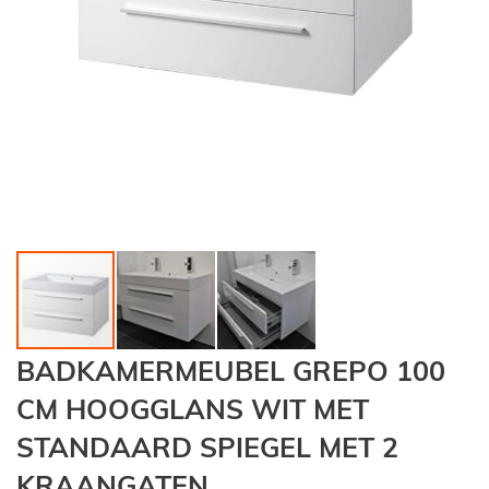
Ga
BADKAMERMEUBEL GREPO 100
naar
het
CM HOOGGLANS WIT MET
begin
STANDAARD SPIEGEL MET 2
van
de
KRAANGATEN
afbeeldingen-