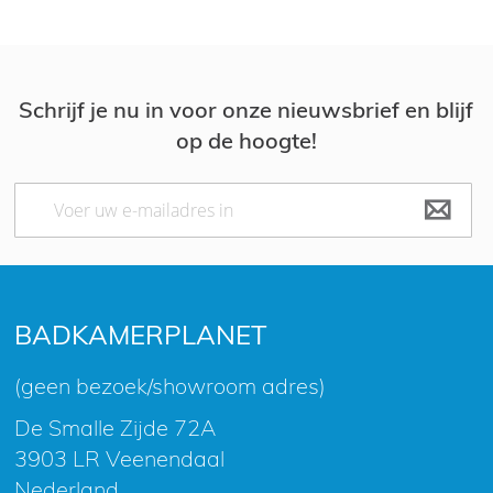
Schrijf je nu in voor onze nieuwsbrief en blijf
op de hoogte!
Abonneer
u
op
onze
nieuwsbrief
BADKAMERPLANET
(geen bezoek/showroom adres)
De Smalle Zijde 72A
3903 LR Veenendaal
Nederland