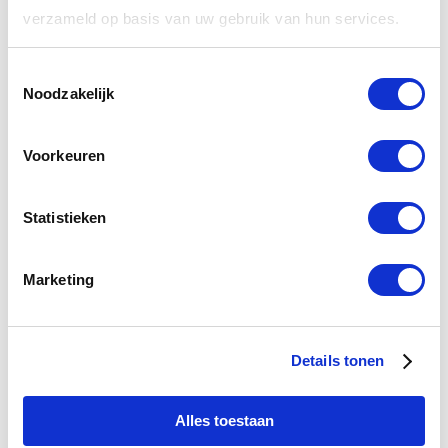
verzameld op basis van uw gebruik van hun services.
TECHNISCHE INFORMATIE
Toestemmingsselectie
Noodzakelijk
Grepo
2
1
Voorkeuren
100x47x52 cm
100x70x2,5 cm
Statistieken
100x47x5 cm
2 jaar
Marketing
Met greep
Ja
Hoogglans Wit
Details tonen
Aluminium
MDF
Alles toestaan
Mineraalmarmer