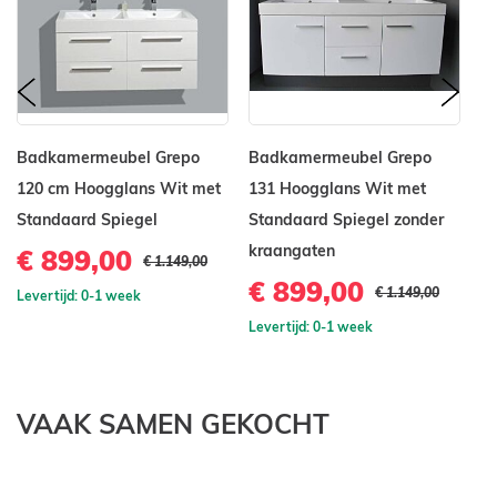
prev
nex
Badkamermeubel Grepo
Badkamermeubel Grepo
B
120 cm Hoogglans Wit met
131 Hoogglans Wit met
1
Standaard Spiegel
Standaard Spiegel zonder
St
kraangaten
€ 899,00
€
€ 1.149,00
€ 899,00
€ 1.149,00
Levertijd: 0-1 week
Le
Levertijd: 0-1 week
VAAK SAMEN GEKOCHT