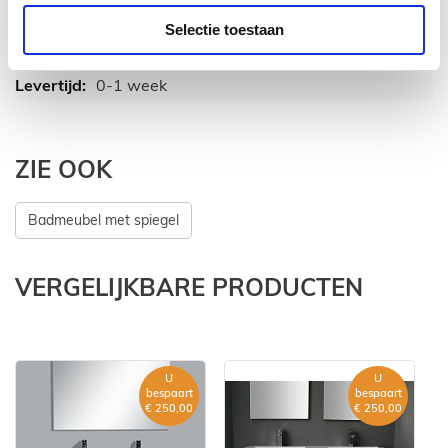
Ja
Selectie toestaan
Hangend
2 kraangaten
0-1 week
ZIE OOK
Badmeubel met spiegel
VERGELIJKBARE PRODUCTEN
U
U
bespaart
bespaart
€ 250,00
€ 250,00