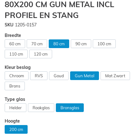
80X200 CM GUN METAL INCL
van
de
PROFIEL EN STANG
afbeeldingen-
gallerij
SKU
1205-0157
Breedte
60 cm
70 cm
80 cm
90 cm
100 cm
110 cm
120 cm
Kleur beslag
Chroom
RVS
Goud
Gun Metal
Mat Zwart
Brons
Type glas
Helder
Rookglas
Bronsglas
Hoogte
200 cm