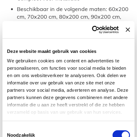
Beschikbaar in de volgende maten: 60x200
cm, 70x200 cm, 80x200 cm, 90x200 cm,
100x200 cm, 110x200 cm en 120x200 cm
Profiel en stabilisatiestang beschikbaar in de
kleur: chroom, mat zwart, RVS304,
geborsteld goud, geborsteld gun metal en
Deze website maakt gebruik van cookies
geborsteld brons.
We gebruiken cookies om content en advertenties te
personaliseren, om functies voor social media te bieden
Deze set bestaat uit de volgende onderdelen
en om ons websiteverkeer te analyseren. Ook delen we
informatie over uw gebruik van onze site met onze
Douchewand Easy Clean Anti Kalk in
partners voor social media, adverteren en analyse. Deze
Bronsglas
partners kunnen deze gegevens combineren met andere
Profiel gun metal
informatie die u aan ze heeft verstrekt of die ze hebben
verzameld op basis van uw gebruik van hun services.
Stabilisatiestang gun metal
Alle bevestigingsmateriaal voor installatie
Toestemmingsselectie
Noodzakelijk