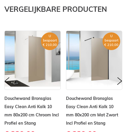
VERGELIJKBARE PRODUCTEN
U
U
bespaart
bespaart
€ 210,00
€ 210,00
prev
nex
Douchewand Bronsglas
Douchewand Bronsglas
D
Easy Clean Anti Kalk 10
Easy Clean Anti Kalk 10
Ea
mm 80x200 cm Chroom Incl
mm 80x200 cm Mat Zwart
m
Profiel en Stang
Incl Profiel en Stang
Pr