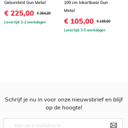
Geborsteld Gun Metal
100 cm Inkortbaar Gun
R
Metal
G
€ 225,00
€ 364,00
ge
€ 105,00
€ 149,00
Levertijd: 1-2 werkdagen
Pl
Levertijd: 3-5 werkdagen
2
€
Le
Schrijf je nu in voor onze nieuwsbrief en blijf
op de hoogte!
Abonneer