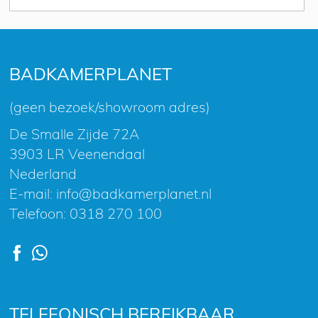
u
op
onze
nieuwsbrief
BADKAMERPLANET
(geen bezoek/showroom adres)
De Smalle Zijde 72A
3903 LR Veenendaal
Nederland
E-mail:
info@badkamerplanet.nl
Telefoon:
0318 270 100
TELEFONISCH BEREIKBAAR