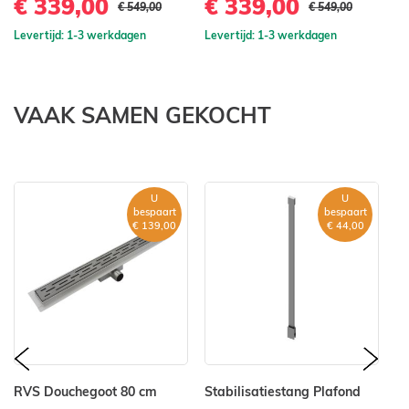
€ 339,00
€ 339,00
€
€ 549,00
€ 549,00
Levertijd: 1-3 werkdagen
Levertijd: 1-3 werkdagen
Le
VAAK SAMEN GEKOCHT
U
U
bespaart
bespaart
€ 139,00
€ 44,00
prev
nex
RVS Douchegoot 80 cm
Stabilisatiestang Plafond
Sa