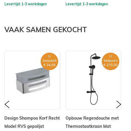
Levertijd: 1-3 werkdagen
Levertijd: 1-3 werkdagen
Le
VAAK SAMEN GEKOCHT
U
U
bespaart
bespaart
€ 24,00
€ 270,00
prev
nex
Design Shampoo Korf Recht
Opbouw Regendouche met
R
Model RVS gepolijst
Thermostaatkraan Mat
Z