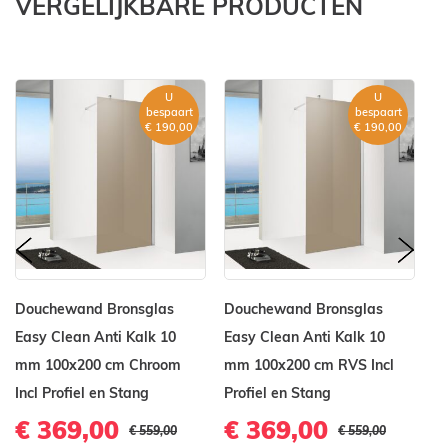
VERGELIJKBARE PRODUCTEN
U
U
bespaart
bespaart
€ 190,00
€ 190,00
prev
nex
Douchewand Bronsglas
Douchewand Bronsglas
D
Easy Clean Anti Kalk 10
Easy Clean Anti Kalk 10
Ea
mm 100x200 cm Chroom
mm 100x200 cm RVS Incl
m
Incl Profiel en Stang
Profiel en Stang
In
€ 369,00
€ 369,00
€
€ 559,00
€ 559,00