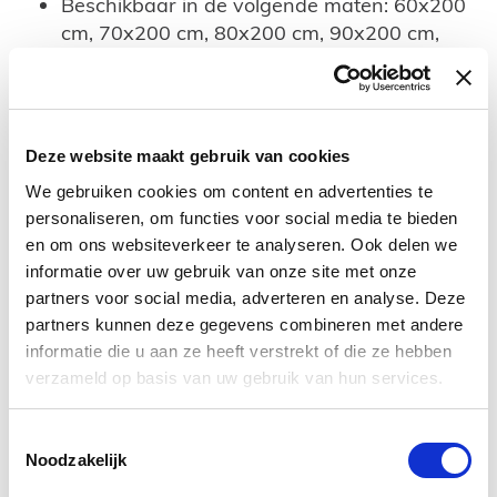
Beschikbaar in de volgende maten: 60x200
cm, 70x200 cm, 80x200 cm, 90x200 cm,
100x200 cm, 110x200 cm en 120x200 cm
Profiel en stabilisatiestang beschikbaar in de
kleur: chroom, mat zwart, RVS304,
geborsteld goud, geborsteld gun metal en
Deze website maakt gebruik van cookies
geborsteld brons.
We gebruiken cookies om content en advertenties te
personaliseren, om functies voor social media te bieden
Deze set bestaat uit de volgende onderdelen
en om ons websiteverkeer te analyseren. Ook delen we
informatie over uw gebruik van onze site met onze
Douchewand Easy Clean Anti Kalk in
partners voor social media, adverteren en analyse. Deze
Bronsglas
partners kunnen deze gegevens combineren met andere
Profiel mat zwart
informatie die u aan ze heeft verstrekt of die ze hebben
verzameld op basis van uw gebruik van hun services.
Stabilisatiestang mat zwart
Alle bevestigingsmateriaal voor installatie
Toestemmingsselectie
Noodzakelijk
Deze douchewand is beschikbaar in andere