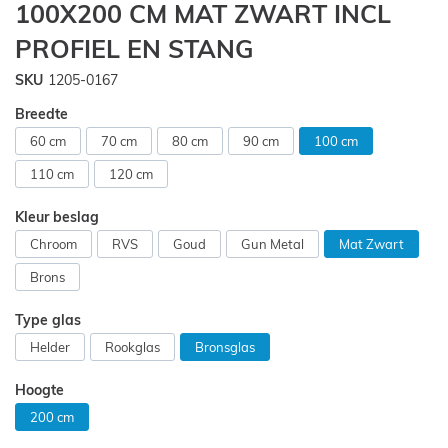
100X200 CM MAT ZWART INCL
van
de
PROFIEL EN STANG
afbeeldingen-
gallerij
SKU
1205-0167
Breedte
60 cm
70 cm
80 cm
90 cm
100 cm
110 cm
120 cm
Kleur beslag
Chroom
RVS
Goud
Gun Metal
Mat Zwart
Brons
Type glas
Helder
Rookglas
Bronsglas
Hoogte
200 cm