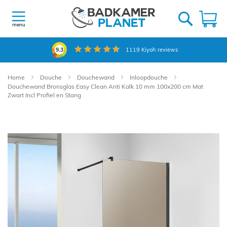
Ga
naar
W
de
menu
inhoud
1119
Kiyoh reviews
9.3
Home
Douche
Douchewand
Inloopdouche
Douchewand Bronsglas Easy Clean Anti Kalk 10 mm 100x200 cm Mat
Zwart Incl Profiel en Stang
Ga
naar
het
einde
van
de
afbeeldingen-
gallerij