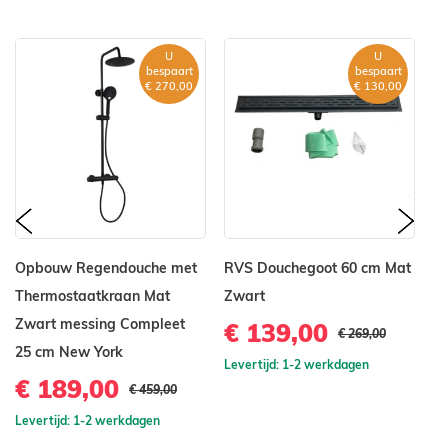
U
U
bespaart
bespaart
€ 270,00
€ 130,00
prev
nex
Opbouw Regendouche met
RVS Douchegoot 60 cm Mat
RV
Thermostaatkraan Mat
Zwart
D
Zwart messing Compleet
Z
€ 139,00
€ 269,00
25 cm New York
€
Levertijd: 1-2 werkdagen
€ 189,00
€ 459,00
Le
Levertijd: 1-2 werkdagen