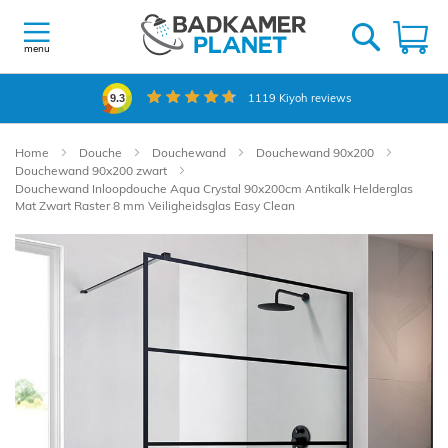
Ga
naar
W
de
menu
inhoud
1119
Kiyoh reviews
9.3
Home
Douche
Douchewand
Douchewand 90x200
Douchewand 90x200 zwart
Douchewand Inloopdouche Aqua Crystal 90x200cm Antikalk Helderglas
Mat Zwart Raster 8 mm Veiligheidsglas Easy Clean
Ga
naar
het
einde
van
de
afbeeldingen-
gallerij