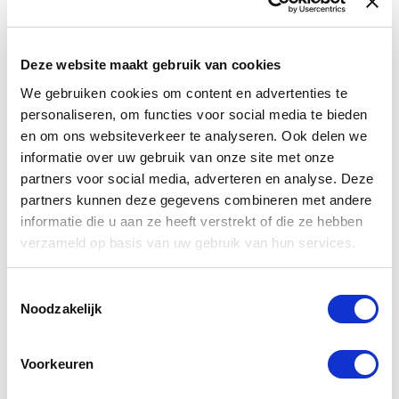
Deze set bestaat uit de volgende onderdelen
Douchewand met raster
Deze website maakt gebruik van cookies
Alle profielen
We gebruiken cookies om content en advertenties te
Stabilisatiestang
personaliseren, om functies voor social media te bieden
Alle bevestigingsmateriaal voor installatie
en om ons websiteverkeer te analyseren. Ook delen we
informatie over uw gebruik van onze site met onze
Deze douchewand is beschikbaar in andere
partners voor social media, adverteren en analyse. Deze
afmetingen. Wilt u een andere afmeting of model,
partners kunnen deze gegevens combineren met andere
kijk dan hieronder bij vergelijkbare producten.
informatie die u aan ze heeft verstrekt of die ze hebben
verzameld op basis van uw gebruik van hun services.
Maak deze douchewand compleet met een
douchebak, douchegoot, regendouche en/of
Toestemmingsselectie
douche accessoires. Zie hieronder bij
Noodzakelijk
onderstaande combinatieproducten.
Voorkeuren