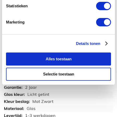
Download hier de technische tekening
Statistieken
Download bestand
(10.57 MB)
Marketing
TECHNISCHE INFORMATIE
Details tonen
Aqua Black
1
Alles toestaan
90x200 cm
Ja
Selectie toestaan
8 mm
2 Jaar
Licht getint
Mat Zwart
Glas
1-3 werkdagen