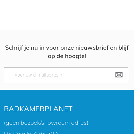
Schrijf je nu in voor onze nieuwsbrief en blijf
op de hoogte!
Abonneer
u
op
onze
nieuwsbrief
BADKAMERPLANET
(geen bezoek/showroom adres)
De Smalle Zijde 72A