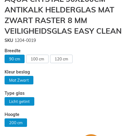
begin
ANTIKALK HELDERGLAS MAT
van
de
ZWART RASTER 8 MM
afbeeldingen-
gallerij
VEILIGHEIDSGLAS EASY CLEAN
SKU
1204-0019
Breedte
90 cm
100 cm
120 cm
Kleur beslag
Mat Zwart
Type glas
Licht getint
Hoogte
200 cm