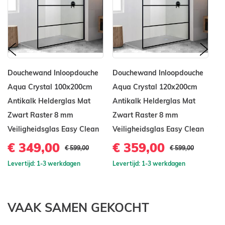
prev
nex
Douchewand Inloopdouche
Douchewand Inloopdouche
D
Aqua Crystal 100x200cm
Aqua Crystal 120x200cm
A
Antikalk Helderglas Mat
Antikalk Helderglas Mat
An
Zwart Raster 8 mm
Zwart Raster 8 mm
Z
Veiligheidsglas Easy Clean
Veiligheidsglas Easy Clean
Ve
€ 349,00
€ 359,00
€
€ 599,00
€ 599,00
Levertijd: 1-3 werkdagen
Levertijd: 1-3 werkdagen
Le
VAAK SAMEN GEKOCHT