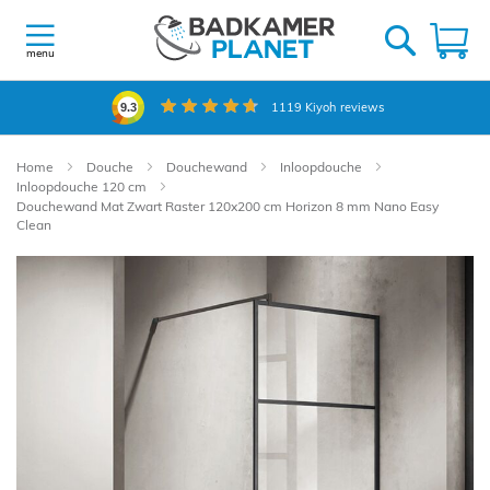
Ga
naar
W
de
menu
inhoud
1119
Kiyoh reviews
9.3
Home
Douche
Douchewand
Inloopdouche
Inloopdouche 120 cm
Douchewand Mat Zwart Raster 120x200 cm Horizon 8 mm Nano Easy
Clean
Ga
naar
het
einde
van
de
afbeeldingen-
gallerij