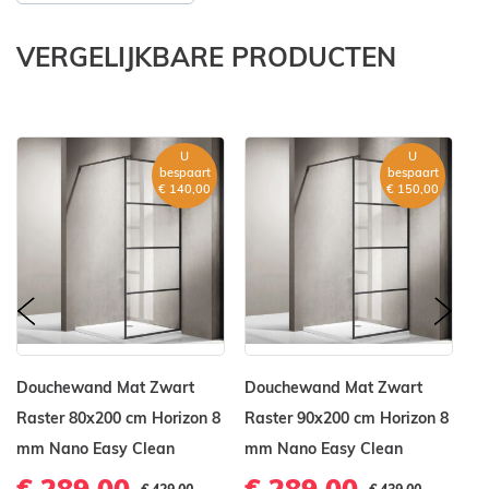
VERGELIJKBARE PRODUCTEN
U
U
bespaart
bespaart
€ 140,00
€ 150,00
prev
nex
Douchewand Mat Zwart
Douchewand Mat Zwart
D
Raster 80x200 cm Horizon 8
Raster 90x200 cm Horizon 8
Ra
mm Nano Easy Clean
mm Nano Easy Clean
8
€ 289,00
€ 289,00
€