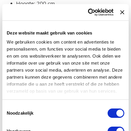
Hoogte: 200 cm
Compleet voor installatie
Beschikbaar in de volgende maten: 80x200
cm, 90x200 cm, 100x200 cm en 120x200
Deze website maakt gebruik van cookies
cm
We gebruiken cookies om content en advertenties te
personaliseren, om functies voor social media te bieden
Deze set bestaat uit de volgende onderdelen
en om ons websiteverkeer te analyseren. Ook delen we
Douchewand met raster
informatie over uw gebruik van onze site met onze
partners voor social media, adverteren en analyse. Deze
Alle profielen
partners kunnen deze gegevens combineren met andere
Stabilisatiestang
informatie die u aan ze heeft verstrekt of die ze hebben
verzameld op basis van uw gebruik van hun services.
Alle bevestigingsmateriaal voor installatie
Handleiding
Toestemmingsselectie
Noodzakelijk
Deze douchewand is beschikbaar in andere
afmetingen. Wilt u een andere afmeting of model,