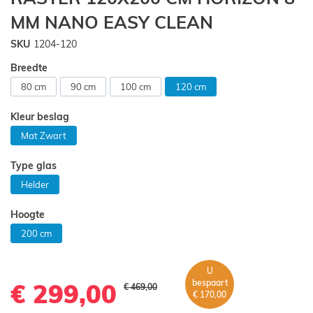
begin
MM NANO EASY CLEAN
van
de
SKU
1204-120
afbeeldingen-
gallerij
Breedte
80 cm
90 cm
100 cm
120 cm
Kleur beslag
Mat Zwart
Type glas
Helder
Hoogte
200 cm
U
bespaart
€ 299,00
€ 469,00
€ 170,00