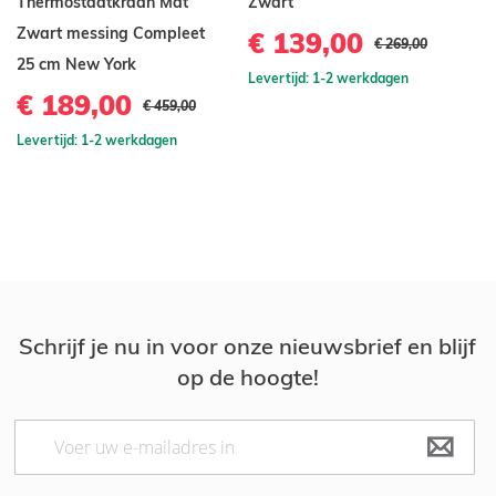
Thermostaatkraan Mat
Zwart
D
Zwart messing Compleet
Z
€ 139,00
€ 269,00
25 cm New York
€
Levertijd: 1-2 werkdagen
€ 189,00
€ 459,00
Le
Levertijd: 1-2 werkdagen
Schrijf je nu in voor onze nieuwsbrief en blijf
op de hoogte!
Abonneer
u
op