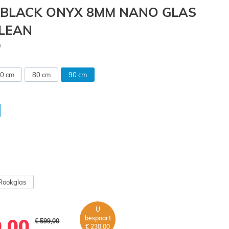
 BLACK ONYX 8MM NANO GLAS
CLEAN
0
0 cm
80 cm
90 cm
Rookglas
U
bespaart
9,00
€ 599,00
€ 230,00