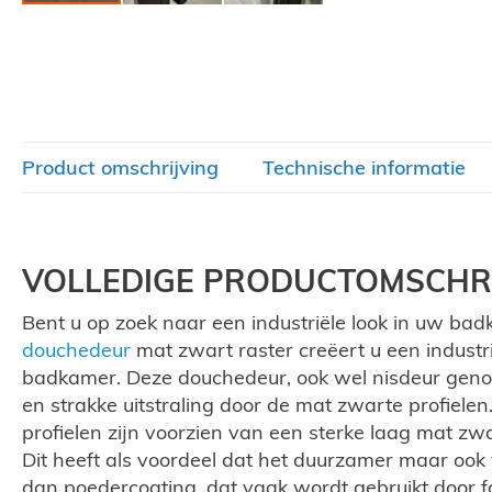
Ga
naar
het
begin
van
de
afbeeldingen-
gallerij
Product omschrijving
Technische informatie
VOLLEDIGE PRODUCTOMSCHRI
Bent u op zoek naar een industriële look in uw ba
douchedeur
mat zwart raster creëert u een industri
badkamer. Deze douchedeur, ook wel nisdeur gen
en strakke uitstraling door de mat zwarte profiel
profielen zijn voorzien van een sterke laag mat zw
Dit heeft als voordeel dat het duurzamer maar ook 
dan poedercoating, dat vaak wordt gebruikt door f