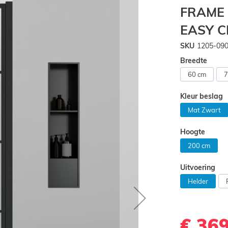
FRAME
EASY 
SKU
1205-09
Breedte
60 cm
7
Kleur beslag
Mat Zwart
Hoogte
200 cm
Uitvoering
Helder
€ 36