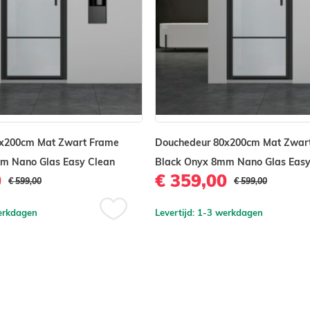
er of douchebak (laag of
x200cm Mat Zwart Frame
Douchedeur 80x200cm Mat Zwar
m Nano Glas Easy Clean
Black Onyx 8mm Nano Glas Easy
00 cm en 90x200 cm
0
€ 359,00
€ 599,00
€ 599,00
werkdagen
Levertijd: 1-3 werkdagen
Voeg
toe
aan
verlanglijst
t