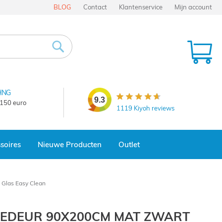
BLOG
Contact
Klantenservice
Mijn account
Wi
Zoek
ING
9.3
 150 euro
1119
Kiyoh reviews
soires
Nieuwe Producten
Outlet
Glas Easy Clean
EDEUR 90X200CM MAT ZWART