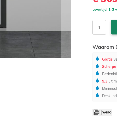
Levertijd: 1-3
Waarom B
Gratis
ve
Scherpe 
Bedenkti
9.3
uit m
Minimaal
Deskundi