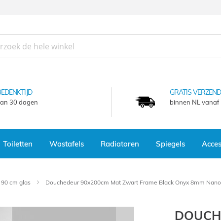
BEDENKTIJD
GRATIS VERZEND
an 30 dagen
binnen NL vanaf
Toiletten
Wastafels
Radiatoren
Spiegels
Acces
 90 cm glas
Douchedeur 90x200cm Mat Zwart Frame Black Onyx 8mm Nano 
DOUCH