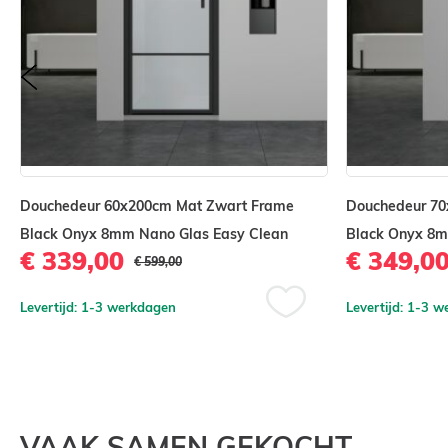
8 mm dik helder veiligheidsglas
Nano behandeling (anti kalk coating)
prev
Geschikt voor plaatsing direct op een tegelvlo
hoog model)
Afmeting 90x200 cm
Hoogte: 200 cm
Douchedeur 60x200cm Mat Zwart Frame
Douchedeur 70
Compleet voor installatie
Black Onyx 8mm Nano Glas Easy Clean
Black Onyx 8m
Beschikbaar in 60x200 cm, 70x200 cm, 80x2
€ 339,00
€ 349,0
€ 599,00
Deze set bestaat uit de volgende onderdelen
Levertijd: 1-3 werkdagen
Levertijd: 1-3 
Voeg
Douchedeur
toe
aan
Alle profielen
verlanglijst
Met waterkering strips
VAAK SAMEN GEKOCHT
Met vierkant handgreep messing in mat zwar