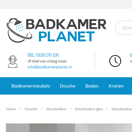
Ga
naar
de
inhoud
BEL:
0318 270 100
of mail uw vraag naar:
v
info@badkamerplanet.nl
Badkamermeubels
Douche
Baden
Kranen
Home
Douche
Douchedeur
Douchedeur glas
Douchedeur
Ga
naar