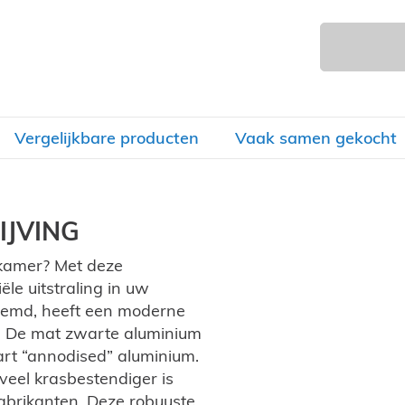
Vergelijkbare producten
Vaak samen gekocht
JVING
dkamer? Met deze
ële uitstraling in uw
oemd, heeft een moderne
en. De mat zwarte aluminium
art “annodised” aluminium.
veel krasbestendiger is
abrikanten. Deze robuuste