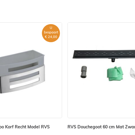
gen. Wilt u een andere
U
bare producten.
bespaart
€ 24,00
k, douchegoot,
er bij onderstaande
o Korf Recht Model RVS
RVS Douchegoot 60 cm Mat Zwa